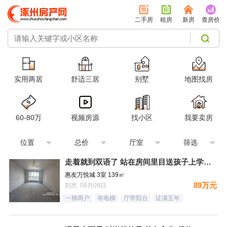
二手房
租房
新房
查房价
实用两居
舒适三居
别墅
地图找房
60-80万
视频房源
找小区
我要卖房
位置
总价
厅室
筛选
走着就到双语了 站在房间里目送孩子上学是一件多么幸福的事情
惠友万悦城 3室 139㎡
89万元
刘杰 08月09日
一梯两户
有电梯
厅带阳台
证满五年