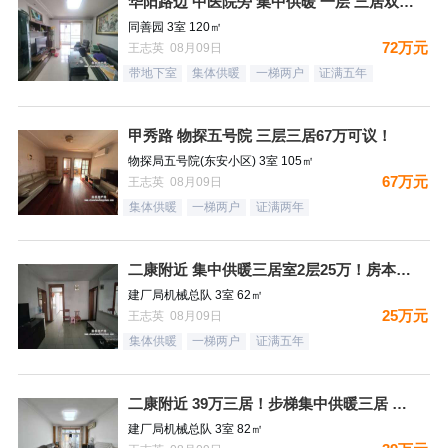
华阳路边 中医院旁 集中供暖 一层 三居双卫72万
同善园 3室 120㎡
72万元
王志英 08月09日
带地下室
集体供暖
一梯两户
证满五年
甲秀路 物探五号院 三层三居67万可议！
物探局五号院(东安小区) 3室 105㎡
67万元
王志英 08月09日
集体供暖
一梯两户
证满两年
二康附近 集中供暖三居室2层25万！房本满五过户费少！
建厂局机械总队 3室 62㎡
25万元
王志英 08月09日
集体供暖
一梯两户
证满五年
二康附近 39万三居！步梯集中供暖三居 好户型
建厂局机械总队 3室 82㎡