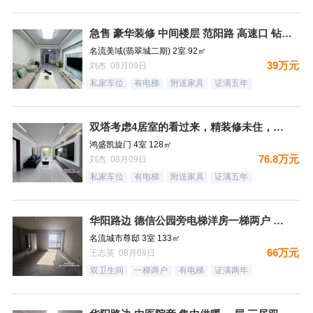
急售 豪华装修 中间楼层 范阳路 高速口 钻石广场
名流美域(翡翠城二期) 2室 92㎡
39万元
刘杰 08月09日
私家车位
有电梯
附送家具
证满五年
双塔考虑4居室的看过来，精装修未住，拎包入住，看房随时
鸿盛凯旋门 4室 128㎡
76.8万元
刘杰 08月09日
私家车位
有电梯
附送家具
证满五年
华阳路边 德信公园旁电梯洋房一梯两户 三居双卫 66万！
名流城市尊邸 3室 133㎡
66万元
王志英 08月09日
双卫生间
一梯两户
有电梯
证满两年