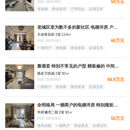
54万元
刘杰 08月09日
有电梯
附送家具
厅带阳台
证满五年
老城区里为数不多的新社区 电梯洋房 户型方正
天保青花府 2室 114㎡
66万元
刘杰 08月09日
一梯两户
有电梯
附送家具
证满五年
靠谱卖 特别不常见的户型 精装修的 中间楼层 卫生间带窗户
惠友万悦城 2室 92㎡
68.8万元
刘杰 08月09日
一梯两户
有电梯
附送家具
证满五年
全明格局 一梯两户的电梯洋房 特别规矩的一个小区 集中供暖
学府澜湾二期 2室 92㎡
55万元
刘杰 08月09日
集体供暖
一梯两户
附送家具
证满五年