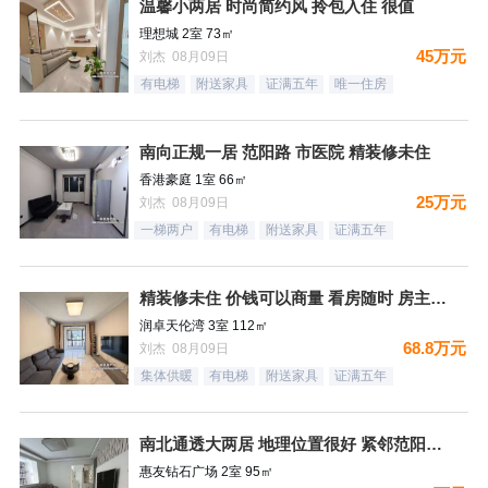
温馨小两居 时尚简约风 拎包入住 很值
理想城 2室 73㎡
45万元
刘杰 08月09日
有电梯
附送家具
证满五年
唯一住房
南向正规一居 范阳路 市医院 精装修未住
香港豪庭 1室 66㎡
25万元
刘杰 08月09日
一梯两户
有电梯
附送家具
证满五年
精装修未住 价钱可以商量 看房随时 房主诚意出售
润卓天伦湾 3室 112㎡
68.8万元
刘杰 08月09日
集体供暖
有电梯
附送家具
证满五年
南北通透大两居 地理位置很好 紧邻范阳路 出门钻石广场 生
惠友钻石广场 2室 95㎡