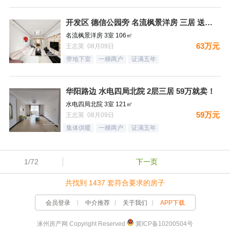
开发区 德信公园旁 名流枫景洋房 三居 送地下室
名流枫景洋房 3室 106㎡
63万元
王志英 08月09日
带地下室
一梯两户
证满五年
华阳路边 水电四局北院 2层三居 59万就卖！
水电四局北院 3室 121㎡
59万元
王志英 08月09日
集体供暖
一梯两户
证满五年
1/72
下一页
共找到 1437 套符合要求的房子
会员登录
中介推荐
关于我们
APP下载
涿州房产网 Copyright Reserved
冀ICP备10200504号