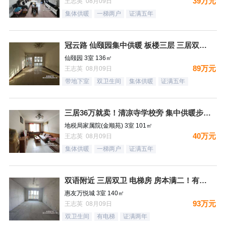
39万元
王志英 08月09日
集体供暖
一梯两户
证满五年
冠云路 仙颐园集中供暖 板楼三层 三居双卫 集中供暖 ！送地
仙颐园 3室 136㎡
89万元
王志英 08月09日
带地下室
双卫生间
集体供暖
证满五年
三居36万就卖！清凉寺学校旁 集中供暖步梯 ！
地税局家属院(金顺苑) 3室 101㎡
40万元
王志英 08月09日
集体供暖
一梯两户
证满五年
双语附近 三居双卫 电梯房 房本满二！有钥匙
惠友万悦城 3室 140㎡
93万元
王志英 08月09日
双卫生间
有电梯
证满两年