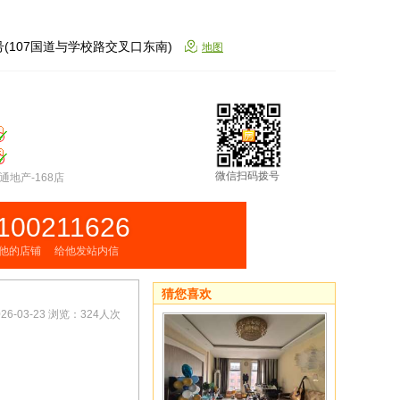
(107国道与学校路交叉口东南)
地图
微信扫码拨号
地产-168店
100211626
他的店铺
给他发站内信
猜您喜欢
6-03-23 浏览：324人次