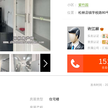
小区：
紫竹园
位置：
松林店镇学校路80号
许江林
实名认证：
资质认证：
所属公司：汇福通
15
查看
发布时间：202
房屋类型
住宅楼
房屋产权