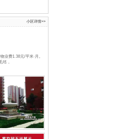
小区详情
>>
物业费1.38元/平米·月。
毛坯，