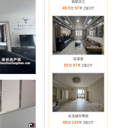
翡翠滨江
49.5
97
万
平 2室2厅
花溪渡
55
97
万
平 2室2厅
名流城市尊邸
68
133
万
平 3室2厅