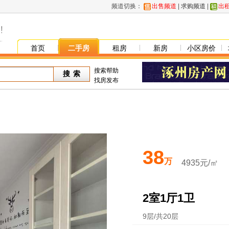
频道切换：
出售频道
|
求购频道
|
出
首页
二手房
租房
新房
小区房价
搜索帮助
找房发布
38
万
4935元/㎡
2室1厅1卫
9层/共20层