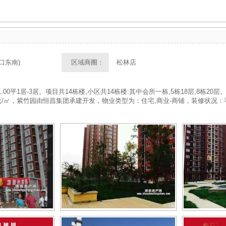
口东南)
区域商圈：
松林店
.00平1居-3居。项目共14栋楼,小区共14栋楼:其中会所一栋,5栋18层,8栋20层。
0元/㎡，紫竹园由恒昌集团承建开发，物业类型为：住宅,商业-商铺，装修状况：