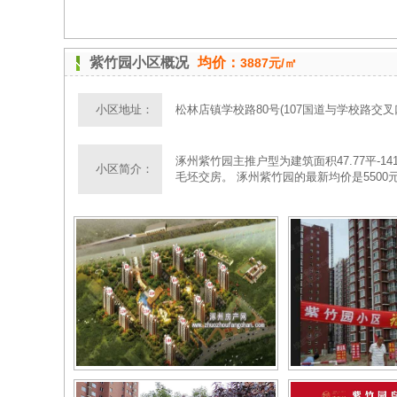
紫竹园小区概况
均价：
3887元/㎡
小区地址：
松林店镇学校路80号(107国道与学校路交叉
涿州紫竹园主推户型为建筑面积47.77平-141
小区简介：
毛坯交房。 涿州紫竹园的最新均价是550