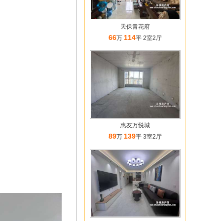
天保青花府
66
114
万
平 2室2厅
惠友万悦城
89
139
万
平 3室2厅