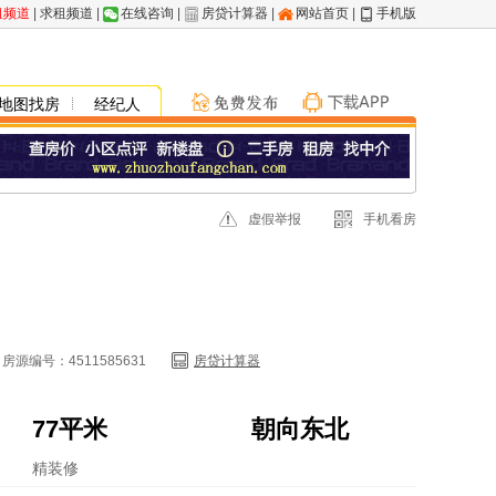
租频道
|
求租频道
|
在线咨询
|
房贷计算器
|
网站首页
|
手机版
地图找房
经纪人
虚假举报
手机看房
房源编号：4511585631
房贷计算器
77平米
朝向东北
精装修