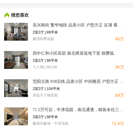
猜您喜欢
东兴南街 繁华地段 品质小区 户型方正 证满 看房方便
2室2厅 | 89平米
45万
鹏润四季花园
四中仁和小区高层 南北两居送地下室 税费低
2室2厅 | 96平米
35万
十八局仁和小区
范阳主路 838沿线 品质小区 中间楼层 户型方正 证满
2室2厅 | 104平米
89万
君临天下御景园
71.5万可议，牛津花园，南北通透，精装未住三居，装修太哇塞
3室2厅 | 98平米
71.5万
鹏渤印象城・牛津花园