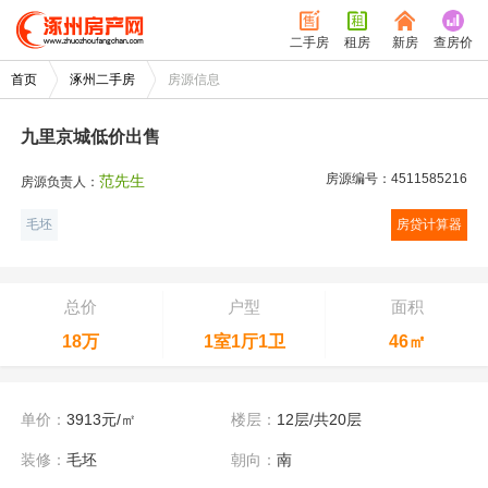
二手房
租房
新房
查房价
首页
涿州二手房
房源信息
/
1
1
九里京城低价出售
房源编号：4511585216
范先生
房源负责人：
毛坯
房贷计算器
总价
户型
面积
18万
1室1厅1卫
46㎡
单价：
3913元/㎡
楼层：
12层/共20层
装修：
毛坯
朝向：
南