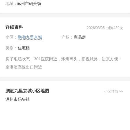
地址：
涿州市码头镇
详细资料
2026/03/05 浏览439次
小区：
鹏渤九里京城
产权：
商品房
类别：
住宅楼
房子毛坯状态，301医院附近，涿州码头，影视城路，进京方便！
京港澳高速出口附近
鹏渤九里京城小区地图
小区详情 >>
涿州市码头镇