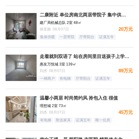
二康附近 单位房南北两居带院子 集中供暖税费低
建厂局机械总队 2室 48㎡
20万元
侯亚丽 08月07日
集体供暖
一层带院
厅带阳台
证满五年
走着就到双语了 站在房间里目送孩子上学是一件多么幸福的事情
惠友万悦城 3室 139㎡
89万元
刘杰 08月07日
一梯两户
有电梯
厅带阳台
证满五年
温馨小两居 时尚简约风 拎包入住 很值
理想城 2室 73㎡
45万元
刘杰 08月07日
有电梯
附送家具
证满五年
唯一住房