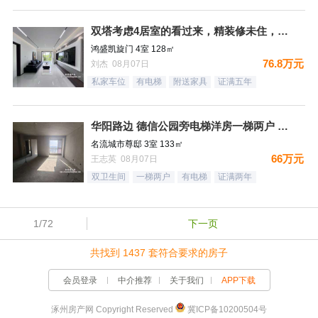
双塔考虑4居室的看过来，精装修未住，拎包入住，看房随时
鸿盛凯旋门 4室 128㎡
76.8万元
刘杰 08月07日
私家车位
有电梯
附送家具
证满五年
华阳路边 德信公园旁电梯洋房一梯两户 三居双卫 66万！
名流城市尊邸 3室 133㎡
66万元
王志英 08月07日
双卫生间
一梯两户
有电梯
证满两年
1/72
下一页
共找到 1437 套符合要求的房子
会员登录
中介推荐
关于我们
APP下载
涿州房产网 Copyright Reserved
冀ICP备10200504号