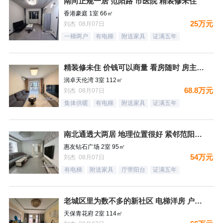
南向正规一居 范阳路 市医院 精装修未住
香港豪庭 1室 66㎡
25万元
刘杰 08月07日
一梯两户
有电梯
附送家具
证满五年
精装修未住 价钱可以商量 看房随时 房主诚意出售
润卓天伦湾 3室 112㎡
68.8万元
刘杰 08月07日
集体供暖
有电梯
附送家具
证满五年
南北通透大两居 地理位置很好 紧邻范阳路 出门钻石广场 生
惠友钻石广场 2室 95㎡
54万元
刘杰 08月07日
有电梯
附送家具
厅带阳台
证满五年
老城区里为数不多的新社区 电梯洋房 户型方正
天保青花府 2室 114㎡