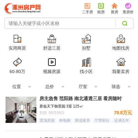
二手房
租房
新房
查房价
实用两居
舒适三居
别墅
地图找房
60-80万
视频房源
找小区
我要卖房
位置
总价
厅室
筛选
房主急售 范阳路 南北通透三居 看房随时
君临天下御景园 3室 125㎡
79.8万元
刘杰 08月06日
置顶房源
有电梯
附送家具
厅带阳台
证满五年