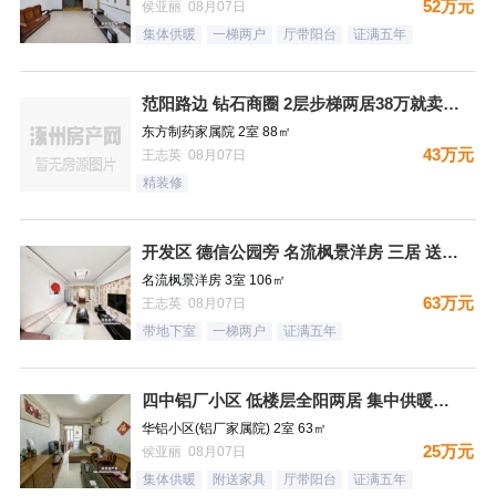
52万元
侯亚丽 08月07日
集体供暖
一梯两户
厅带阳台
证满五年
范阳路边 钻石商圈 2层步梯两居38万就卖哦！
东方制药家属院 2室 88㎡
43万元
王志英 08月07日
精装修
开发区 德信公园旁 名流枫景洋房 三居 送地下室
名流枫景洋房 3室 106㎡
63万元
王志英 08月07日
带地下室
一梯两户
证满五年
四中铝厂小区 低楼层全阳两居 集中供暖税费低
华铝小区(铝厂家属院) 2室 63㎡
25万元
侯亚丽 08月07日
集体供暖
附送家具
厅带阳台
证满五年