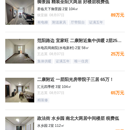
御景园 精装全阳大两居 好楼层税费低
君临天下御景园 2室 104㎡
89万元
侯亚丽 08月07日
有电梯
附送家具
厅带阳台
证满五年
范阳路边 宜家旺 二康附近集中供暖 2层25万！
水电四局南院(水电新村) 2室 58㎡
25万元
王志英 08月07日
集体供暖
证满五年
唯一住房
二康附近 一层阳光房带院子三居 65万！
汇元四季橙 3室 104㎡
65万元
王志英 08月07日
精装修
政法街 水乡园 南北大两居中间楼层 税费低
水乡园 2室 112㎡