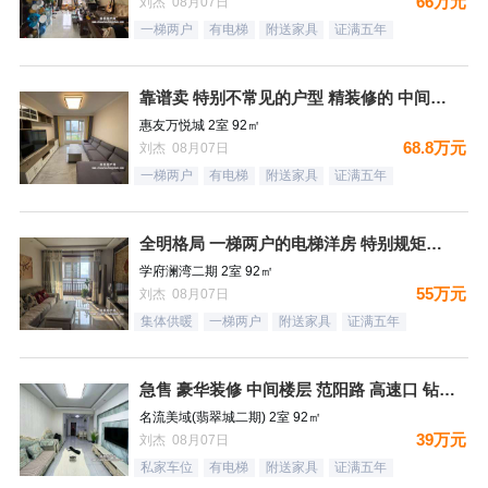
66万元
刘杰 08月07日
一梯两户
有电梯
附送家具
证满五年
靠谱卖 特别不常见的户型 精装修的 中间楼层 卫生间带窗户
惠友万悦城 2室 92㎡
68.8万元
刘杰 08月07日
一梯两户
有电梯
附送家具
证满五年
全明格局 一梯两户的电梯洋房 特别规矩的一个小区 集中供暖
学府澜湾二期 2室 92㎡
55万元
刘杰 08月07日
集体供暖
一梯两户
附送家具
证满五年
急售 豪华装修 中间楼层 范阳路 高速口 钻石广场
名流美域(翡翠城二期) 2室 92㎡
39万元
刘杰 08月07日
私家车位
有电梯
附送家具
证满五年