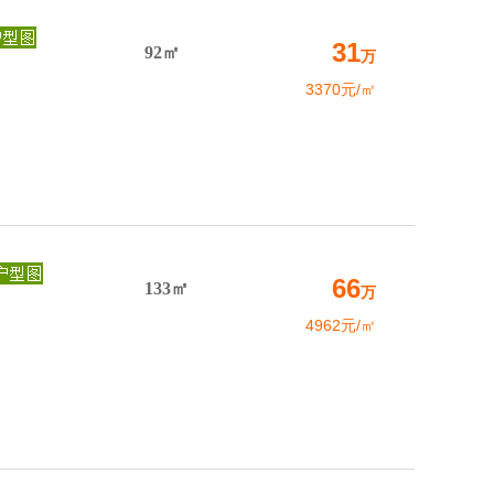
31
92㎡
万
3370元/㎡
66
133㎡
万
4962元/㎡