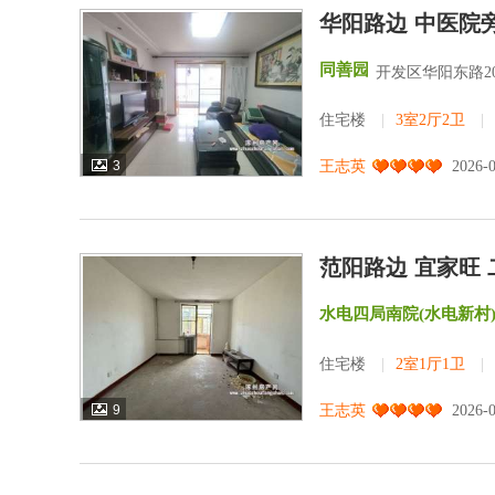
华阳路边 中医院旁
同善园
开发区华阳东路2
住宅楼
|
3室2厅2卫
|
3
王志英
2026-
范阳路边 宜家旺 
水电四局南院(水电新村
住宅楼
|
2室1厅1卫
|
9
王志英
2026-