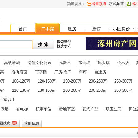
频道切换：
出售频道
|
求购频道
|
出
首页
二手房
租房
新房
小区房价
搜索帮助
找房发布
高铁新城
德信文化公园
高新区
东仙坡
码头镇
松林店
寓
沿街店面
写字楼
厂房/仓库
车库
自建房
00万
100-120万
120-150万
150-200万
200-250万
250-300万
10㎡
110-130㎡
130-150㎡
150-200㎡
200-250㎡
250-300㎡
五室以上
楼跃层
有电梯
私家车位
带地下室
复式户型
双卫生间
附送
图找房
求购信息