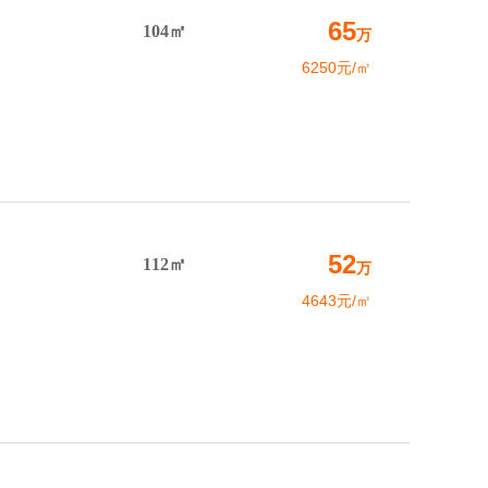
65
104㎡
万
6250元/㎡
52
112㎡
万
4643元/㎡