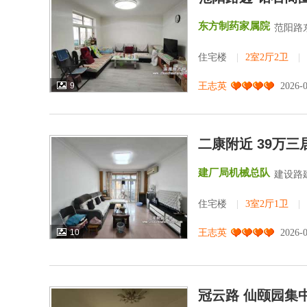
东方制药家属院
范阳路
住宅楼
|
2室2厅2卫
|
9
王志英
2026-
二康附近 39万
建厂局机械总队
建设路
住宅楼
|
3室2厅1卫
|
10
王志英
2026-
冠云路 仙颐园集中