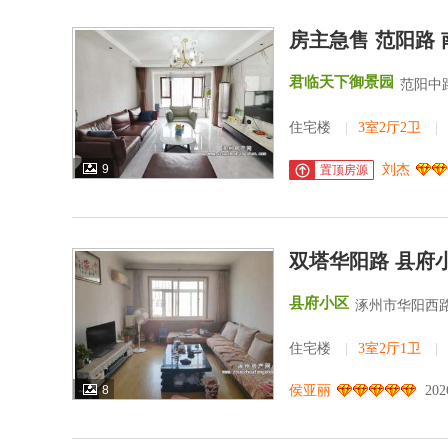
房主急售 范阳路
君临天下御景园
范阳中路
住宅楼
|
3室2厅2卫
|
9
刘杰
置顶房源
双塔华阳路 县府
县府小区
涿州市华阳西路
住宅楼
|
3室2厅1卫
|
8
侯亚丽
202