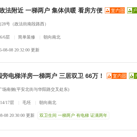
路 政法附近 一梯两户 集体供暖 看房方便
28号（政法街南段路西）
6/6层
|
简单装修
|
朝向南北
6-08-08 20:32:00 更新
园旁电梯洋房一梯两户 三居双卫 66万！
广场南侧(平安北街与华阳路交叉处东)
14/17层
|
毛坯
|
朝向南北
08-08 20:30:00 更新
双卫生间 一梯两户 有电梯 证满两年