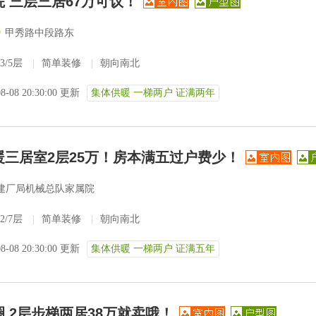
院 三层三居67万可议！
)
甲秀路中段路东
3/5层
|
简单装修
|
朝向南北
08-08 20:30:00 更新
集体供暖 一梯两户 证满两年
暖三居室2层25万！房本满五过户费少！
建厂局机械总队家属院
2/7层
|
简单装修
|
朝向南北
08-08 20:30:00 更新
集体供暖 一梯两户 证满五年
 2层步梯两居38万就卖哦！