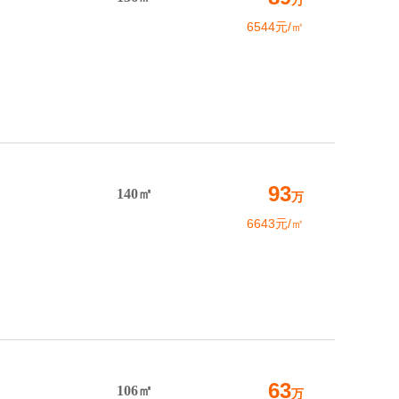
万
6544元/㎡
93
140㎡
万
6643元/㎡
63
106㎡
万