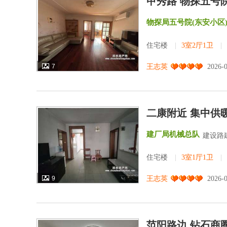
甲秀路 物探五号
物探局五号院(东安小区
住宅楼
|
3室2厅1卫
|
7
王志英
2026-
二康附近 集中供
建厂局机械总队
建设路
住宅楼
|
3室1厅1卫
|
9
王志英
2026-
范阳路边 钻石商圈