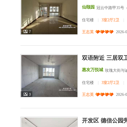
仙颐园
冠云中路甲35号
住宅楼
|
3室2厅2卫
|
7
王志英
2026-
双语附近 三居双
惠友万悦城
玫瑰大街与诚
住宅楼
|
3室2厅2卫
|
3
王志英
2026-
开发区 德信公园旁