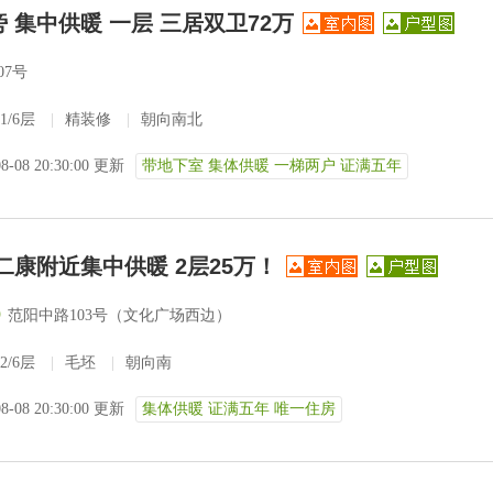
 集中供暖 一层 三居双卫72万
07号
1/6层
|
精装修
|
朝向南北
08-08 20:30:00 更新
带地下室 集体供暖 一梯两户 证满五年
二康附近集中供暖 2层25万！
)
范阳中路103号（文化广场西边）
2/6层
|
毛坯
|
朝向南
08-08 20:30:00 更新
集体供暖 证满五年 唯一住房