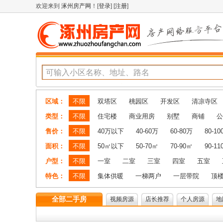
欢迎来到
涿州房产网
！[
登录
] [
注册
]
区域：
不限
双塔区
桃园区
开发区
清凉寺区
类型：
不限
住宅楼
商业用房
别墅
商铺
公
售价：
不限
40万以下
40-60万
60-80万
80-1
面积：
不限
50㎡以下
50-70㎡
70-90㎡
90-1
户型：
不限
一室
二室
三室
四室
五室
特色：
不限
集体供暖
一梯两户
一层带院
顶
全部二手房
视频房源
店长推荐
个人房源
地