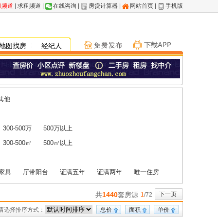
租频道
|
求租频道
|
在线咨询
|
房贷计算器
|
网站首页
|
手机版
地图找房
经纪人
其他
300-500万
500万以上
300-500㎡
500㎡以上
家具
厅带阳台
证满五年
证满两年
唯一住房
共
1440
套房源
下一页
1
/72
请选择排序方式：
总价
面积
单价