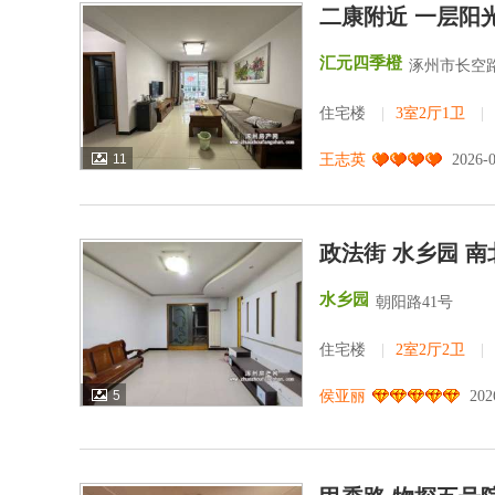
二康附近 一层阳
汇元四季橙
涿州市长空路
住宅楼
|
3室2厅1卫
|
11
王志英
2026-
政法街 水乡园 
水乡园
朝阳路41号
住宅楼
|
2室2厅2卫
|
5
侯亚丽
202