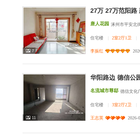
27万 27万范阳
唐人花园
涿州市平安北街
住宅楼
|
2室2厅1卫
|
7
李振红
202
华阳路边 德信公
名流城市尊邸
德信文化
住宅楼
|
3室2厅2卫
|
11
王志英
2026-