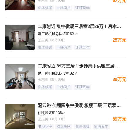
67万元
王志英 08月09日
集体供暖
一梯两户
证满两年
二康附近 集中供暖三居室2层25万！房本满五过户费少！
建厂局机械总队 3室 62㎡
25万元
王志英 08月09日
集体供暖
一梯两户
证满五年
二康附近 39万三居！步梯集中供暖三居 好户型
建厂局机械总队 3室 82㎡
39万元
王志英 08月09日
集体供暖
一梯两户
证满五年
冠云路 仙颐园集中供暖 板楼三层 三居双卫 集中供暖 ！送地
仙颐园 3室 136㎡
89万元
王志英 08月09日
带地下室
双卫生间
集体供暖
证满五年