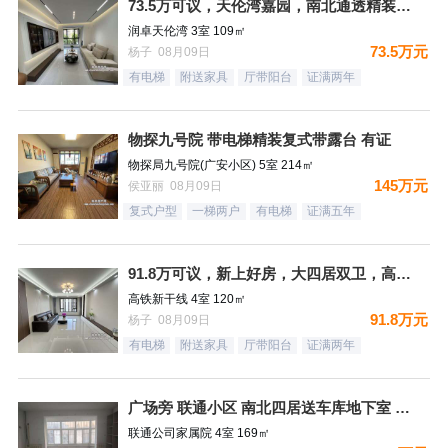
73.5万可议，天伦湾嘉园，南北通透精装未住，样板间南北三居
润卓天伦湾 3室 109㎡
73.5万元
杨子 08月09日
有电梯
附送家具
厅带阳台
证满两年
物探九号院 带电梯精装复式带露台 有证
物探局九号院(广安小区) 5室 214㎡
145万元
侯亚丽 08月09日
复式户型
一梯两户
有电梯
证满五年
91.8万可议，新上好房，大四居双卫，高铁新干线，南北通透，
高铁新干线 4室 120㎡
91.8万元
杨子 08月09日
有电梯
附送家具
厅带阳台
证满两年
广场旁 联通小区 南北四居送车库地下室 好楼层税费低
联通公司家属院 4室 169㎡