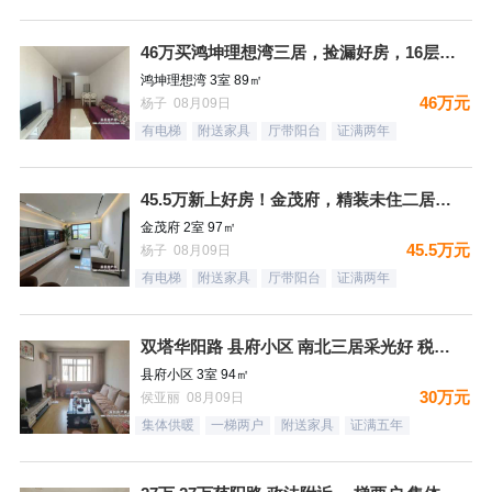
46万买鸿坤理想湾三居，捡漏好房，16层采光好，满二，看房有
鸿坤理想湾 3室 89㎡
46万元
杨子 08月09日
有电梯
附送家具
厅带阳台
证满两年
45.5万新上好房！金茂府，精装未住二居，采光好，满二，看房
金茂府 2室 97㎡
45.5万元
杨子 08月09日
有电梯
附送家具
厅带阳台
证满两年
双塔华阳路 县府小区 南北三居采光好 税费低
县府小区 3室 94㎡
30万元
侯亚丽 08月09日
集体供暖
一梯两户
附送家具
证满五年