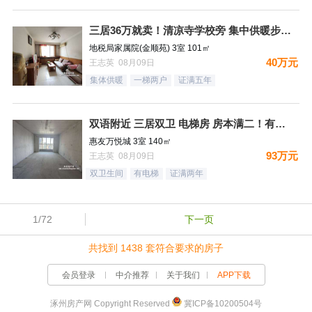
三居36万就卖！清凉寺学校旁 集中供暖步梯 ！
地税局家属院(金顺苑) 3室 101㎡
40万元
王志英 08月09日
集体供暖
一梯两户
证满五年
双语附近 三居双卫 电梯房 房本满二！有钥匙
惠友万悦城 3室 140㎡
93万元
王志英 08月09日
双卫生间
有电梯
证满两年
1/72
下一页
共找到 1438 套符合要求的房子
会员登录
中介推荐
关于我们
APP下载
涿州房产网 Copyright Reserved
冀ICP备10200504号