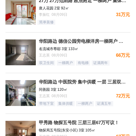
27万 27万范阳路 政法附近 一梯两户 集体供暖 看房方便
唐人花园 2室 92㎡
31万元
李振红 08月09日
简单装修
华阳路边 德信公园旁电梯洋房一梯两户 三居双卫 66万！
名流城市尊邸 3室 133㎡
66万元
王志英 08月09日
双卫生间
一梯两户
有电梯
证满两年
华阳路边 中医院旁 集中供暖 一层 三居双卫72万
同善园 3室 120㎡
72万元
王志英 08月09日
带地下室
集体供暖
一梯两户
证满五年
甲秀路 物探五号院 三层三居67万可议！
物探局五号院(东安小区) 3室 105㎡