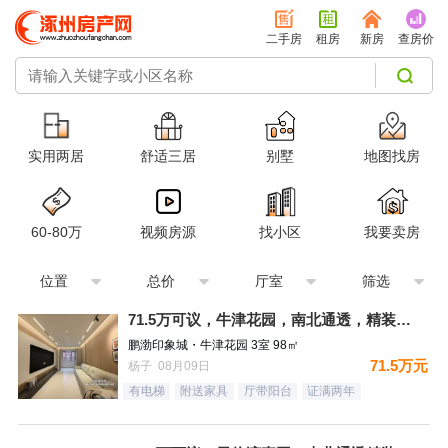
二手房
租房
新房
查房价
实用两居
舒适三居
别墅
地图找房
60-80万
视频房源
找小区
我要卖房
位置
总价
厅室
筛选
71.5万可议，牛津花园，南北通透，精装未住三居，装修太哇塞
鹏渤印象城・牛津花园 3室 98㎡
71.5万元
杨子 08月09日
有电梯
附送家具
厅带阳台
证满两年