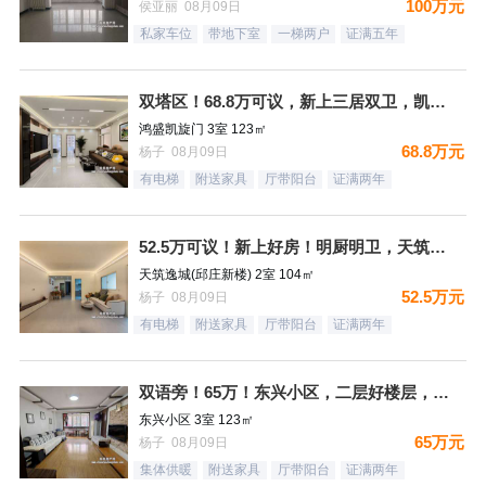
100万元
侯亚丽 08月09日
私家车位
带地下室
一梯两户
证满五年
双塔区！68.8万可议，新上三居双卫，凯旋门，精装未住，满二
鸿盛凯旋门 3室 123㎡
68.8万元
杨子 08月09日
有电梯
附送家具
厅带阳台
证满两年
52.5万可议！新上好房！明厨明卫，天筑逸城，南北通透二居，
天筑逸城(邱庄新楼) 2室 104㎡
52.5万元
杨子 08月09日
有电梯
附送家具
厅带阳台
证满两年
双语旁！65万！东兴小区，二层好楼层，三居双卫，满二，看房方
东兴小区 3室 123㎡
65万元
杨子 08月09日
集体供暖
附送家具
厅带阳台
证满两年