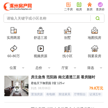
二手房
租房
新房
查房价
实用两居
舒适三居
别墅
地图找房
60-80万
视频房源
找小区
我要卖房
位置
总价
厅室
筛选
房主急售 范阳路 南北通透三居 看房随时
君临天下御景园 3室 125㎡
79.8万元
刘杰 08月06日
置顶房源
有电梯
附送家具
厅带阳台
证满五年