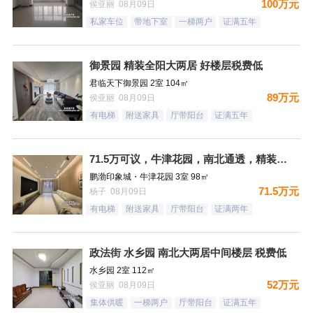
100万元
侯亚丽 08月09日
私家车位
带地下室
一梯两户
证满五年
御景园 精装全阳大两居 好楼层税费低
君临天下御景园 2室 104㎡
89万元
侯亚丽 08月09日
有电梯
附送家具
厅带阳台
证满五年
71.5万可议，牛津花园，南北通透，精装未住三居，装修太哇塞
鹏渤印象城・牛津花园 3室 98㎡
71.5万元
杨子 08月09日
有电梯
附送家具
厅带阳台
证满两年
政法街 水乡园 南北大两居中间楼层 税费低
水乡园 2室 112㎡
52万元
侯亚丽 08月09日
集体供暖
一梯两户
厅带阳台
证满五年