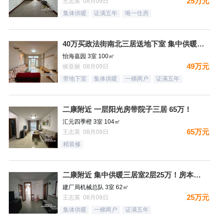
25万元
王志英 08月09日
集体供暖
证满五年
唯一住房
40万买政法街南北三居送地下室 集中供暖税费低
怡海嘉园 3室 100㎡
49万元
侯亚丽 08月09日
带地下室
集体供暖
一梯两户
证满五年
二康附近 一层阳光房带院子三居 65万！
汇元四季橙 3室 104㎡
65万元
王志英 08月09日
精装修
二康附近 集中供暖三居室2层25万！房本满五过户费少！
建厂局机械总队 3室 62㎡
25万元
王志英 08月09日
集体供暖
一梯两户
证满五年