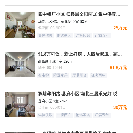
四中铝厂小区 低楼层全阳两居 集中供暖税费低
华铝小区(铝厂家属院) 2室 63㎡
25万元
侯亚丽 08月09日
集体供暖
附送家具
厅带阳台
证满五年
91.8万可议，新上好房，大四居双卫，高铁新干线，南北通透，
高铁新干线 4室 120㎡
91.8万元
杨子 08月09日
有电梯
附送家具
厅带阳台
证满两年
双塔华阳路 县府小区 南北三居采光好 税费低
县府小区 3室 94㎡
30万元
侯亚丽 08月09日
集体供暖
一梯两户
附送家具
证满五年