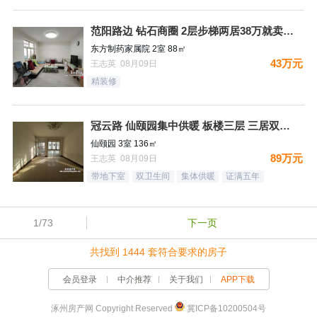
范阳路边 钻石商圈 2层步梯两居38万就卖哦！
东方制药家属院 2室 88㎡
43万元
王志英 08月09日
精装修
冠云路 仙颐园集中供暖 板楼三层 三居双卫 集中供暖 ！送地
仙颐园 3室 136㎡
89万元
王志英 08月09日
带地下室
双卫生间
集体供暖
证满五年
1/73
下一页
共找到 1444 套符合要求的房子
会员登录
中介推荐
关于我们
APP下载
涿州房产网 Copyright Reserved
冀ICP备10200504号