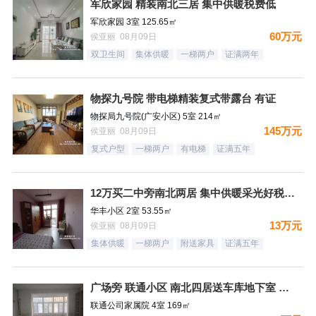
军欣家园 精装南北三居 集中供暖税费低
军欣家园 3室 125.65㎡
60万元
侯亚丽 08月09日
双卫生间
集体供暖
一梯两户
证满两年
物探九号院 带电梯精装复式带露台 有证
物探局九号院(广安小区) 5室 214㎡
145万元
侯亚丽 08月09日
复式户型
一梯两户
有电梯
证满五年
12万买二中旁南北两居 集中供暖采光好税费低
华丰小区 2室 53.55㎡
13万元
侯亚丽 08月09日
集体供暖
一梯两户
附送家具
证满五年
广场旁 联通小区 南北四居送车库地下室 好楼层税费低
联通公司家属院 4室 169㎡