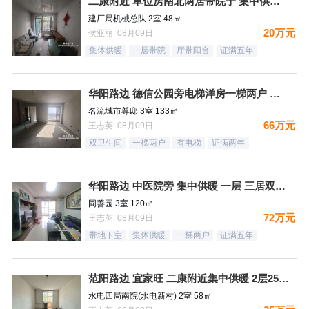
二康附近 单位房南北两居带院子 集中供暖税费低
建厂局机械总队 2室 48㎡
20万元
侯亚丽 08月09日
集体供暖
一层带院
厅带阳台
证满五年
华阳路边 德信公园旁电梯洋房一梯两户 三居双卫 66万！
名流城市尊邸 3室 133㎡
66万元
王志英 08月09日
双卫生间
一梯两户
有电梯
证满两年
华阳路边 中医院旁 集中供暖 一层 三居双卫72万
同善园 3室 120㎡
72万元
王志英 08月09日
带地下室
集体供暖
一梯两户
证满五年
范阳路边 宜家旺 二康附近集中供暖 2层25万！
水电四局南院(水电新村) 2室 58㎡