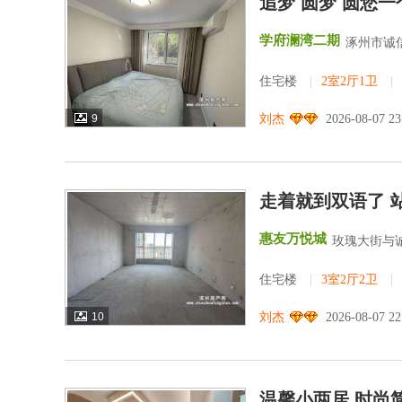
追梦 圆梦 圆您
学府澜湾二期
涿州市诚
住宅楼
|
2室2厅1卫
|
9
刘杰
2026-08-07 2
走着就到双语了 
惠友万悦城
玫瑰大街与诚
住宅楼
|
3室2厅2卫
|
10
刘杰
2026-08-07 2
温馨小两居 时尚