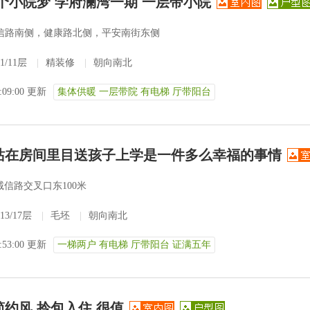
一个小院梦 学府澜湾一期 一层带小院
信路南侧，健康路北侧，平安南街东侧
1/11层
|
精装修
|
朝向南北
3:09:00 更新
集体供暖 一层带院 有电梯 厅带阳台
站在房间里目送孩子上学是一件多么幸福的事情
信路交叉口东100米
13/17层
|
毛坯
|
朝向南北
2:53:00 更新
一梯两户 有电梯 厅带阳台 证满五年
简约风 拎包入住 很值