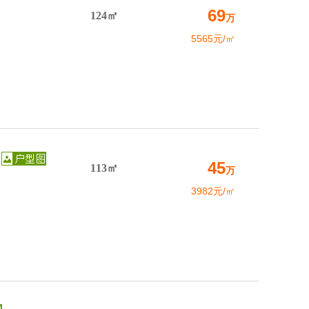
69
124㎡
万
5565元/㎡
45
113㎡
万
3982元/㎡