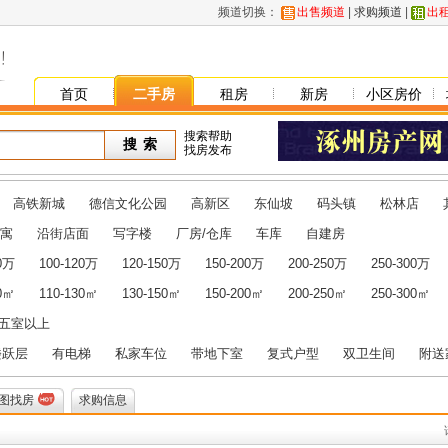
频道切换：
出售频道
|
求购频道
|
出
首页
二手房
租房
新房
小区房价
搜索帮助
找房发布
高铁新城
德信文化公园
高新区
东仙坡
码头镇
松林店
寓
沿街店面
写字楼
厂房/仓库
车库
自建房
00万
100-120万
120-150万
150-200万
200-250万
250-300万
10㎡
110-130㎡
130-150㎡
150-200㎡
200-250㎡
250-300㎡
五室以上
楼跃层
有电梯
私家车位
带地下室
复式户型
双卫生间
附送
图找房
求购信息