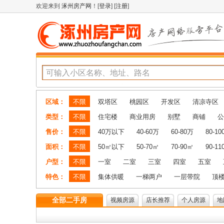
欢迎来到
涿州房产网
！[
登录
] [
注册
]
区域：
不限
双塔区
桃园区
开发区
清凉寺区
类型：
不限
住宅楼
商业用房
别墅
商铺
公
售价：
不限
40万以下
40-60万
60-80万
80-1
面积：
不限
50㎡以下
50-70㎡
70-90㎡
90-1
户型：
不限
一室
二室
三室
四室
五室
特色：
不限
集体供暖
一梯两户
一层带院
顶
全部二手房
视频房源
店长推荐
个人房源
地