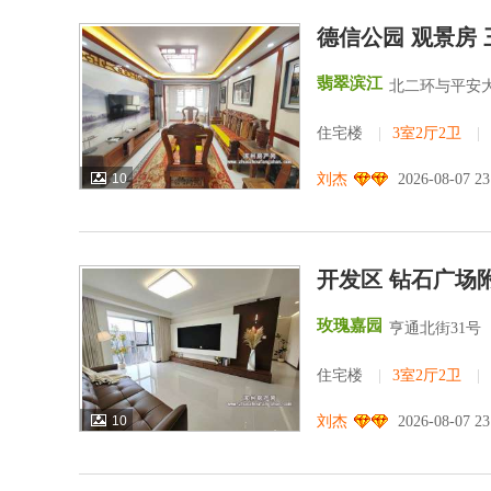
德信公园 观景房 
翡翠滨江
北二环与平安
住宅楼
|
3室2厅2卫
|
10
刘杰
2026-08-07 2
开发区 钻石广场
玫瑰嘉园
亨通北街31号
住宅楼
|
3室2厅2卫
|
10
刘杰
2026-08-07 2