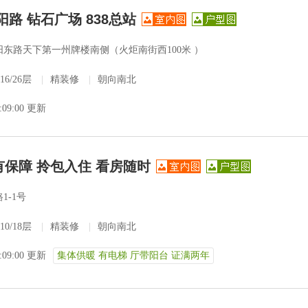
阳路 钻石广场 838总站
阳东路天下第一州牌楼南侧（火炬南街西100米 ）
16/26层
|
精装修
|
朝向南北
3:09:00 更新
有保障 拎包入住 看房随时
1-1号
10/18层
|
精装修
|
朝向南北
3:09:00 更新
集体供暖 有电梯 厅带阳台 证满两年