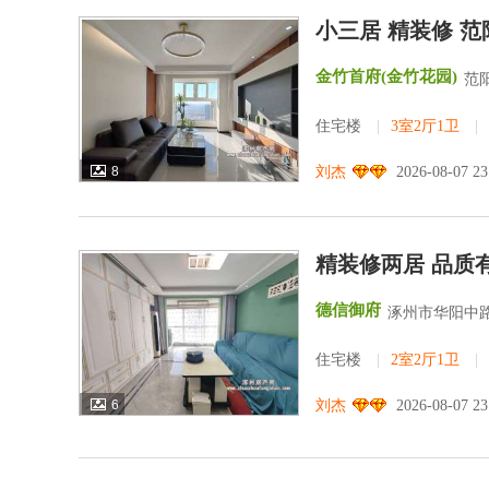
小三居 精装修 范
金竹首府(金竹花园)
范
住宅楼
|
3室2厅1卫
|
8
刘杰
2026-08-07 2
精装修两居 品质
德信御府
涿州市华阳中路
住宅楼
|
2室2厅1卫
|
6
刘杰
2026-08-07 2