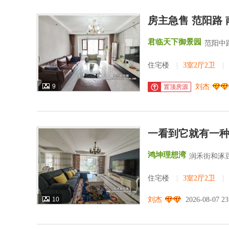
房主急售 范阳路
君临天下御景园
范阳中路
住宅楼
|
3室2厅2卫
|
9
刘杰
置顶房源
一看到它就有一种
鸿坤理想湾
润禾街和涿
住宅楼
|
3室2厅2卫
|
10
刘杰
2026-08-07 2