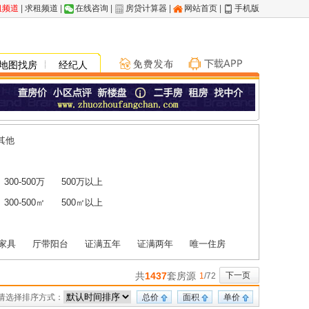
租频道
|
求租频道
|
在线咨询
|
房贷计算器
|
网站首页
|
手机版
地图找房
经纪人
其他
300-500万
500万以上
300-500㎡
500㎡以上
家具
厅带阳台
证满五年
证满两年
唯一住房
共
1437
套房源
下一页
1
/72
请选择排序方式：
总价
面积
单价