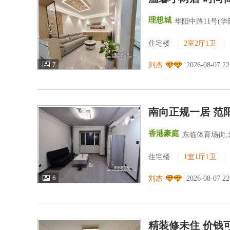
理想城
华阳中路11号(
住宅楼
|
2室2厅1卫
|
7
刘杰
2026-08-07 2
南向正规一居 范
香港豪庭
东临体育场街,
住宅楼
|
1室1厅1卫
|
6
刘杰
2026-08-07 2
精装修未住 价钱