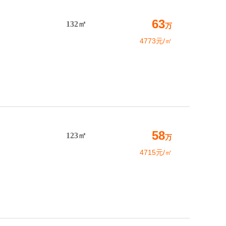
63
132㎡
万
4773元/㎡
58
123㎡
万
4715元/㎡