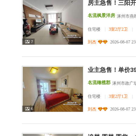
房主急售！三阳
名流枫景洋房
涿州市燕邑
住宅楼
|
3室2厅2卫
|
7
刘杰
2026-08-07 2
业主急售！单价39
名流橄榄郡
涿州市政广
住宅楼
|
3室2厅1卫
|
6
刘杰
2026-08-07 2