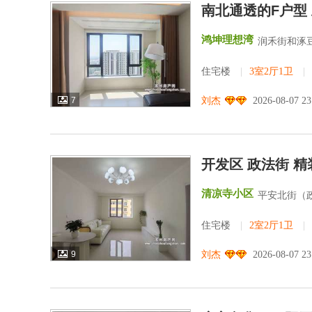
南北通透的F户型
鸿坤理想湾
润禾街和涿
住宅楼
|
3室2厅1卫
|
7
刘杰
2026-08-07 2
开发区 政法街 
清凉寺小区
平安北街（政
住宅楼
|
2室2厅1卫
|
9
刘杰
2026-08-07 2