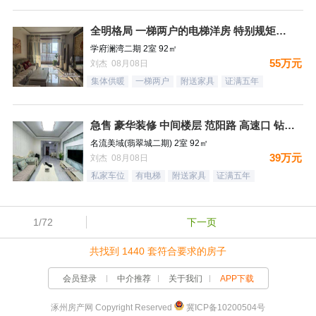
全明格局 一梯两户的电梯洋房 特别规矩的一个小区 集中供暖
学府澜湾二期 2室 92㎡
55万元
刘杰 08月08日
集体供暖
一梯两户
附送家具
证满五年
急售 豪华装修 中间楼层 范阳路 高速口 钻石广场
名流美域(翡翠城二期) 2室 92㎡
39万元
刘杰 08月08日
私家车位
有电梯
附送家具
证满五年
1/72
下一页
共找到 1440 套符合要求的房子
会员登录
中介推荐
关于我们
APP下载
涿州房产网 Copyright Reserved
冀ICP备10200504号