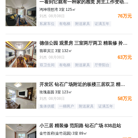
一看到它就有一种家的感觉 房主工作变动 忍痛割爱
鸿坤理想湾 3室 125㎡
76万元
刘杰 08月08日
私家车位
有电梯
附送家具
证满五年
德信公园 观景房 三室两厅两卫 精装修 拎包入住
翡翠滨江 3室 132㎡
63万元
刘杰 08月08日
双卫生间
有电梯
附送家具
厅带阳台
开发区 钻石广场附近的板楼三居双卫 精装未住
玫瑰嘉园 3室 123㎡
58万元
刘杰 08月08日
集体供暖
一梯两户
附送家具
证满五年
小三居 精装修 范阳路 钻石广场 838总站
金竹首府(金竹花园) 3室 89㎡