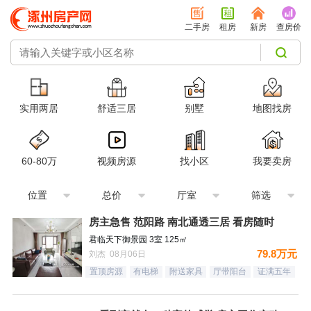
二手房
租房
新房
查房价
实用两居
舒适三居
别墅
地图找房
60-80万
视频房源
找小区
我要卖房
位置
总价
厅室
筛选
房主急售 范阳路 南北通透三居 看房随时
君临天下御景园 3室 125㎡
79.8万元
刘杰 08月06日
置顶房源
有电梯
附送家具
厅带阳台
证满五年