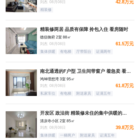
42.8万元
刘杰 08月08日
精装修
精装修两居 品质有保障 拎包入住 看房随时
德信御府 2室 88㎡
61.5万元
刘杰 08月08日
集体供暖
有电梯
厅带阳台
证满两年
南北通透的F户型 卫生间带窗户 着急卖 看房随时
鸿坤理想湾 3室 95㎡
61.8万元
刘杰 08月08日
私家车位
有电梯
附送家具
证满五年
开发区 政法街 精装修未住的集中供暖的两居室
清凉寺小区 2室 85㎡
39.8万元
刘杰 08月08日
集体供暖
一梯两户
附送家具
证满五年