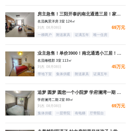
房主急售！三阳开泰的南北通透三居！家具家电全送
名流枫景洋房 3室 124㎡
69万元
刘杰 08月08日
一梯两户
附送家具
证满五年
唯一住房
业主急售！单价3900！南北通透小三居！月供1500，结束租
名流橄榄郡 3室 113㎡
45万元
刘杰 08月08日
带地下室
集体供暖
附送家具
证满五年
追梦 圆梦 圆您一个小院梦 学府澜湾一期 一层带小院
学府澜湾二期 2室 89㎡
69万元
刘杰 08月08日
集体供暖
一层带院
有电梯
厅带阳台