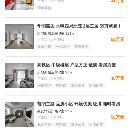
31万元
李振红 08月09日
简单装修
华阳路边 水电四局北院 2层三居 59万就卖！
水电四局北院 3室 121㎡
59万元
王志英 08月09日
集体供暖
一梯两户
证满五年
高铁区 中级楼层 户型方正 证满 看房方便
天地新城启承 2室 93㎡
45万元
李振红 08月09日
一梯两户
有电梯
附送家具
证满两年
范阳主路 品质小区 环境优美 证满 随时看房
惠友钻石广场 2室 95㎡
56万元
李振红 08月09日
私家车位
有电梯
附送家具
证满两年