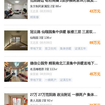
范阳路边 钻石商圈 2层步梯两居38万就卖哦！
东方制药家属院 2室 88㎡
43万元
王志英 08月09日
精装修
冠云路 仙颐园集中供暖 板楼三层 三居双卫 集中供暖 ！送地
仙颐园 3室 136㎡
89万元
王志英 08月09日
带地下室
双卫生间
集体供暖
证满五年
德信公园旁 精装南北三居集中供暖送地下室 税费低
名流橄榄郡 3室 113㎡
45万元
侯亚丽 08月09日
带地下室
一梯两户
证满五年
27万 27万范阳路 政法附近 一梯两户 集体供暖 看房方便
唐人花园 2室 92㎡