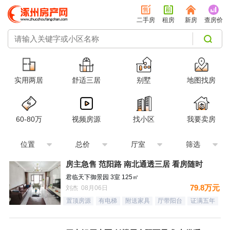
二手房
租房
新房
查房价
实用两居
舒适三居
别墅
地图找房
60-80万
视频房源
找小区
我要卖房
位置
总价
厅室
筛选
房主急售 范阳路 南北通透三居 看房随时
君临天下御景园 3室 125㎡
79.8万元
刘杰 08月06日
置顶房源
有电梯
附送家具
厅带阳台
证满五年