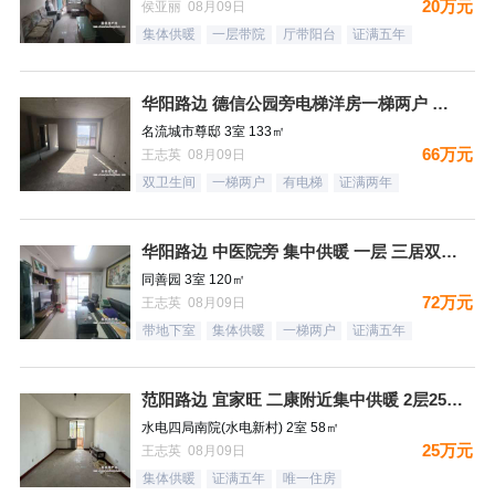
20万元
侯亚丽 08月09日
集体供暖
一层带院
厅带阳台
证满五年
华阳路边 德信公园旁电梯洋房一梯两户 三居双卫 66万！
名流城市尊邸 3室 133㎡
66万元
王志英 08月09日
双卫生间
一梯两户
有电梯
证满两年
华阳路边 中医院旁 集中供暖 一层 三居双卫72万
同善园 3室 120㎡
72万元
王志英 08月09日
带地下室
集体供暖
一梯两户
证满五年
范阳路边 宜家旺 二康附近集中供暖 2层25万！
水电四局南院(水电新村) 2室 58㎡
25万元
王志英 08月09日
集体供暖
证满五年
唯一住房