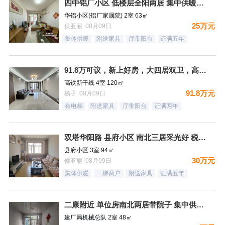
四中铝厂小区 低楼层全阳两居 集中供暖税费低
华铝小区(铝厂家属院) 2室 63㎡
25万元
侯亚丽 08月09日
集体供暖
附送家具
厅带阳台
证满五年
91.8万可议，新上好房，大四居双卫，高铁新干线，南北通透，
高铁新干线 4室 120㎡
91.8万元
杨子 08月09日
有电梯
附送家具
厅带阳台
证满两年
双塔华阳路 县府小区 南北三居采光好 税费低
县府小区 3室 94㎡
30万元
侯亚丽 08月09日
集体供暖
一梯两户
附送家具
证满五年
二康附近 单位房南北两居带院子 集中供暖税费低
建厂局机械总队 2室 48㎡