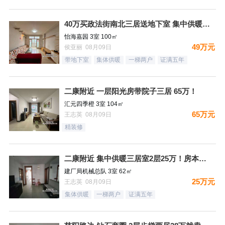
40万买政法街南北三居送地下室 集中供暖税费低
怡海嘉园 3室 100㎡
49万元
侯亚丽 08月09日
带地下室
集体供暖
一梯两户
证满五年
二康附近 一层阳光房带院子三居 65万！
汇元四季橙 3室 104㎡
65万元
王志英 08月09日
精装修
二康附近 集中供暖三居室2层25万！房本满五过户费少！
建厂局机械总队 3室 62㎡
25万元
王志英 08月09日
集体供暖
一梯两户
证满五年