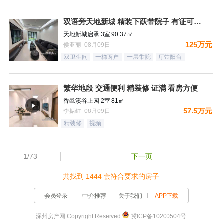
双语旁天地新城 精装下跃带院子 有证可贷款
天地新城启承 3室 90.37㎡
125万元
侯亚丽 08月09日
双卫生间
一梯两户
一层带院
厅带阳台
繁华地段 交通便利 精装修 证满 看房方便
香邑溪谷上园 2室 81㎡
57.5万元
李振红 08月09日
精装修
视频
1/73
下一页
共找到 1444 套符合要求的房子
会员登录
中介推荐
关于我们
APP下载
涿州房产网 Copyright Reserved
冀ICP备10200504号