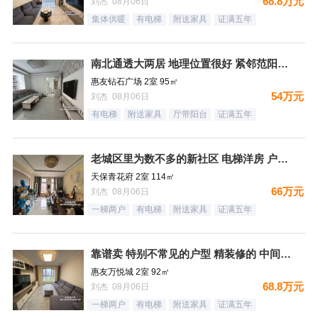
68.8万元
刘杰 08月06日
集体供暖
有电梯
附送家具
证满五年
南北通透大两居 地理位置很好 紧邻范阳路 出门钻石广场 生
惠友钻石广场 2室 95㎡
54万元
刘杰 08月06日
有电梯
附送家具
厅带阳台
证满五年
老城区里为数不多的新社区 电梯洋房 户型方正
天保青花府 2室 114㎡
66万元
刘杰 08月06日
一梯两户
有电梯
附送家具
证满五年
靠谱卖 特别不常见的户型 精装修的 中间楼层 卫生间带窗户
惠友万悦城 2室 92㎡
68.8万元
刘杰 08月06日
一梯两户
有电梯
附送家具
证满五年