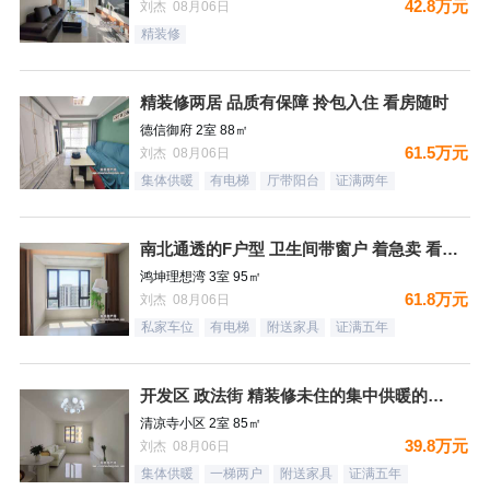
42.8万元
刘杰 08月06日
精装修
精装修两居 品质有保障 拎包入住 看房随时
德信御府 2室 88㎡
61.5万元
刘杰 08月06日
集体供暖
有电梯
厅带阳台
证满两年
南北通透的F户型 卫生间带窗户 着急卖 看房随时
鸿坤理想湾 3室 95㎡
61.8万元
刘杰 08月06日
私家车位
有电梯
附送家具
证满五年
开发区 政法街 精装修未住的集中供暖的两居室
清凉寺小区 2室 85㎡
39.8万元
刘杰 08月06日
集体供暖
一梯两户
附送家具
证满五年