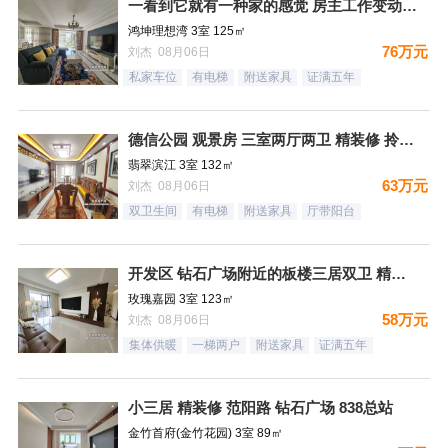
一看到它就有一种家的感觉 房主工作变动 忍痛割爱
鸿坤理想湾 3室 125㎡
76万元
刘杰 08月06日
私家车位
有电梯
附送家具
证满五年
德信公园 观景房 三室两厅两卫 精装修 拎包入住
翡翠滨江 3室 132㎡
63万元
刘杰 08月06日
双卫生间
有电梯
附送家具
厅带阳台
开发区 钻石广场附近的板楼三居双卫 精装未住
玫瑰嘉园 3室 123㎡
58万元
刘杰 08月06日
集体供暖
一梯两户
附送家具
证满五年
小三居 精装修 范阳路 钻石广场 838总站
金竹首府(金竹花园) 3室 89㎡