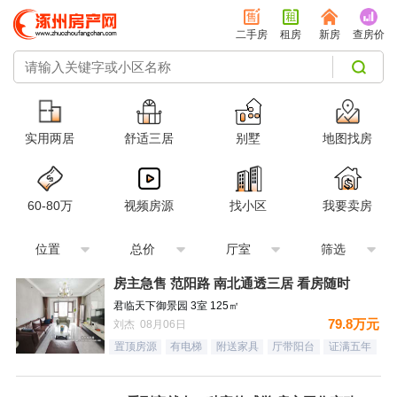
二手房
租房
新房
查房价
实用两居
舒适三居
别墅
地图找房
60-80万
视频房源
找小区
我要卖房
位置
总价
厅室
筛选
房主急售 范阳路 南北通透三居 看房随时
君临天下御景园 3室 125㎡
79.8万元
刘杰 08月06日
置顶房源
有电梯
附送家具
厅带阳台
证满五年