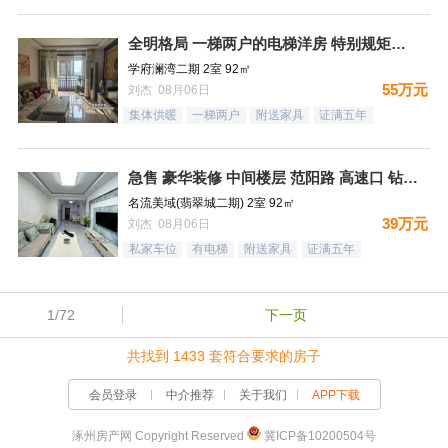
全明格局 一梯两户的电梯洋房 特别规矩的一个小区 集中供暖
学府澜湾二期 2室 92㎡
55万元
刘杰 08月06日
集体供暖
一梯两户
附送家具
证满五年
急售 豪华装修 中间楼层 范阳路 高速口 钻石广场
名流美域(翡翠城二期) 2室 92㎡
39万元
刘杰 08月06日
私家车位
有电梯
附送家具
证满五年
1/72
下一页
共找到 1433 套符合要求的房子
会员登录
中介推荐
关于我们
APP下载
涿州房产网 Copyright Reserved
冀ICP备10200504号