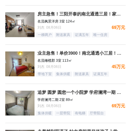
房主急售！三阳开泰的南北通透三居！家具家电全送
名流枫景洋房 3室 124㎡
69万元
刘杰 08月06日
一梯两户
附送家具
证满五年
唯一住房
业主急售！单价3900！南北通透小三居！月供1500，结束租
名流橄榄郡 3室 113㎡
45万元
刘杰 08月06日
带地下室
集体供暖
附送家具
证满五年
追梦 圆梦 圆您一个小院梦 学府澜湾一期 一层带小院
学府澜湾二期 2室 89㎡
69万元
刘杰 08月06日
集体供暖
一层带院
有电梯
厅带阳台