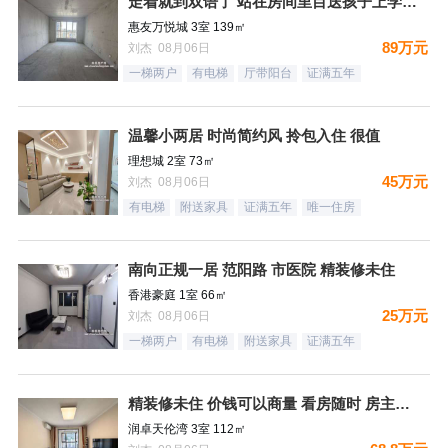
走着就到双语了 站在房间里目送孩子上学是一件多么幸福的事情
惠友万悦城 3室 139㎡
89万元
刘杰 08月06日
一梯两户
有电梯
厅带阳台
证满五年
温馨小两居 时尚简约风 拎包入住 很值
理想城 2室 73㎡
45万元
刘杰 08月06日
有电梯
附送家具
证满五年
唯一住房
南向正规一居 范阳路 市医院 精装修未住
香港豪庭 1室 66㎡
25万元
刘杰 08月06日
一梯两户
有电梯
附送家具
证满五年
精装修未住 价钱可以商量 看房随时 房主诚意出售
润卓天伦湾 3室 112㎡