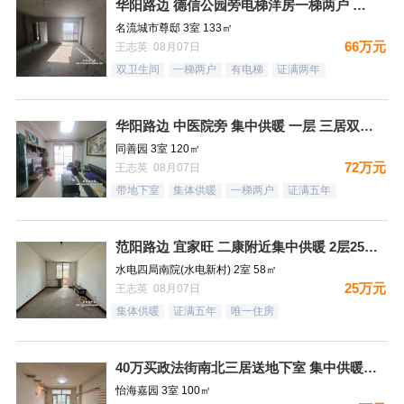
华阳路边 德信公园旁电梯洋房一梯两户 三居双卫 66万！
名流城市尊邸 3室 133㎡
66万元
王志英 08月07日
双卫生间
一梯两户
有电梯
证满两年
华阳路边 中医院旁 集中供暖 一层 三居双卫72万
同善园 3室 120㎡
72万元
王志英 08月07日
带地下室
集体供暖
一梯两户
证满五年
范阳路边 宜家旺 二康附近集中供暖 2层25万！
水电四局南院(水电新村) 2室 58㎡
25万元
王志英 08月07日
集体供暖
证满五年
唯一住房
40万买政法街南北三居送地下室 集中供暖税费低
怡海嘉园 3室 100㎡