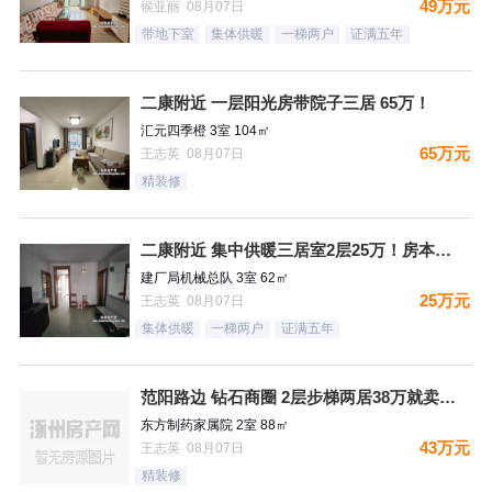
49万元
侯亚丽 08月07日
带地下室
集体供暖
一梯两户
证满五年
二康附近 一层阳光房带院子三居 65万！
汇元四季橙 3室 104㎡
65万元
王志英 08月07日
精装修
二康附近 集中供暖三居室2层25万！房本满五过户费少！
建厂局机械总队 3室 62㎡
25万元
王志英 08月07日
集体供暖
一梯两户
证满五年
范阳路边 钻石商圈 2层步梯两居38万就卖哦！
东方制药家属院 2室 88㎡
43万元
王志英 08月07日
精装修