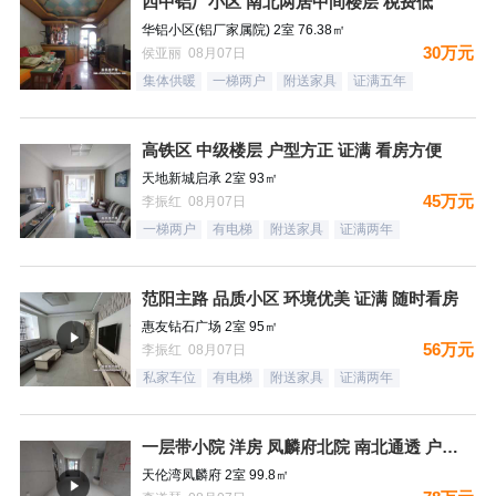
四中铝厂小区 南北两居中间楼层 税费低
华铝小区(铝厂家属院) 2室 76.38㎡
30万元
侯亚丽 08月07日
集体供暖
一梯两户
附送家具
证满五年
高铁区 中级楼层 户型方正 证满 看房方便
天地新城启承 2室 93㎡
45万元
李振红 08月07日
一梯两户
有电梯
附送家具
证满两年
范阳主路 品质小区 环境优美 证满 随时看房
惠友钻石广场 2室 95㎡
56万元
李振红 08月07日
私家车位
有电梯
附送家具
证满两年
一层带小院 洋房 凤麟府北院 南北通透 户型方正 看房有钥
天伦湾凤麟府 2室 99.8㎡