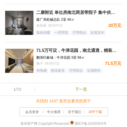
二康附近 单位房南北两居带院子 集中供暖税费低
建厂局机械总队 2室 48㎡
20万元
侯亚丽 08月07日
集体供暖
一层带院
厅带阳台
证满五年
71.5万可议，牛津花园，南北通透，精装未住三居，装修太哇塞
鹏渤印象城・牛津花园 3室 98㎡
71.5万元
杨子 08月07日
有电梯
附送家具
厅带阳台
证满两年
1/72
下一页
共找到 1437 套符合要求的房子
会员登录
中介推荐
关于我们
APP下载
涿州房产网 Copyright Reserved
冀ICP备10200504号