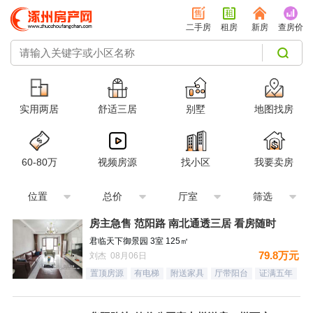
二手房
租房
新房
查房价
实用两居
舒适三居
别墅
地图找房
60-80万
视频房源
找小区
我要卖房
位置
总价
厅室
筛选
房主急售 范阳路 南北通透三居 看房随时
君临天下御景园 3室 125㎡
79.8万元
刘杰 08月06日
置顶房源
有电梯
附送家具
厅带阳台
证满五年