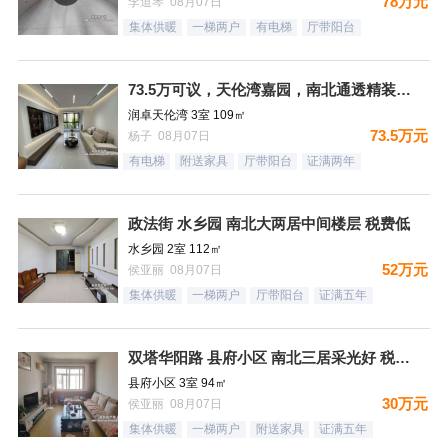
78万元
李道琴 08月07日
集体供暖
一梯两户
有电梯
厅带阳台
73.5万可议，天伦湾嘉园，南北通透精装未住，样板间南北三居
润卓天伦湾 3室 109㎡
73.5万元
杨子 08月07日
有电梯
附送家具
厅带阳台
证满两年
政法街 水乡园 南北大两居中间楼层 税费低
水乡园 2室 112㎡
52万元
侯亚丽 08月07日
集体供暖
一梯两户
厅带阳台
证满五年
双塔华阳路 县府小区 南北三居采光好 税费低
县府小区 3室 94㎡
30万元
侯亚丽 08月07日
集体供暖
一梯两户
附送家具
证满五年