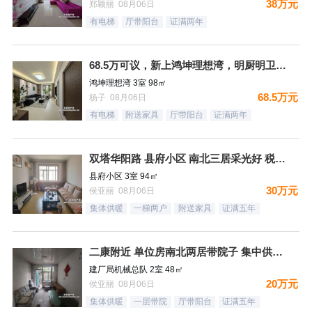
38万元
郑颖丽 08月06日
有电梯
厅带阳台
证满两年
68.5万可议，新上鸿坤理想湾，明厨明卫，精装未住三居，满二
鸿坤理想湾 3室 98㎡
68.5万元
杨子 08月06日
有电梯
附送家具
厅带阳台
证满两年
双塔华阳路 县府小区 南北三居采光好 税费低
县府小区 3室 94㎡
30万元
侯亚丽 08月06日
集体供暖
一梯两户
附送家具
证满五年
二康附近 单位房南北两居带院子 集中供暖税费低
建厂局机械总队 2室 48㎡
20万元
侯亚丽 08月06日
集体供暖
一层带院
厅带阳台
证满五年