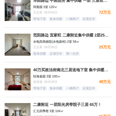
华阳路边 中医院旁 集中供暖 一层 三居双卫72万
同善园 3室 120㎡
72万元
王志英 08月06日
带地下室
集体供暖
一梯两户
证满五年
范阳路边 宜家旺 二康附近集中供暖 2层25万！
水电四局南院(水电新村) 2室 58㎡
25万元
王志英 08月06日
集体供暖
证满五年
唯一住房
40万买政法街南北三居送地下室 集中供暖税费低
怡海嘉园 3室 100㎡
49万元
侯亚丽 08月06日
带地下室
集体供暖
一梯两户
证满五年
二康附近 一层阳光房带院子三居 65万！
汇元四季橙 3室 104㎡