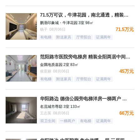
71.5万可议，牛津花园，南北通透，精装未住三居，装修太哇塞
鹏渤印象城・牛津花园 3室 98㎡
71.5万元
杨子 08月06日
有电梯
附送家具
厅带阳台
证满两年
范阳路市医院旁电梯房 精装全阳两居中间楼层送家具家电 税费低
金隅地质嘉园 2室 83㎡
45万元
侯亚丽 08月06日
有电梯
附送家具
厅带阳台
证满两年
华阳路边 德信公园旁电梯洋房一梯两户 三居双卫 66万！
名流城市尊邸 3室 133㎡
66万元
王志英 08月06日
双卫生间
一梯两户
有电梯
证满两年