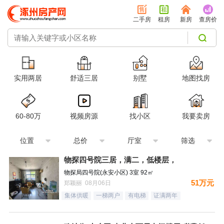
二手房
租房
新房
查房价
实用两居
舒适三居
别墅
地图找房
60-80万
视频房源
找小区
我要卖房
位置
总价
厅室
筛选
物探四号院三居，满二，低楼层，
物探局四号院(永安小区) 3室 92㎡
51万元
郑颖丽 08月06日
集体供暖
一梯两户
有电梯
证满两年