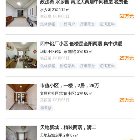
政法街 水乡园 南北大两居中间楼层 税费低
水乡园 2室 112㎡
52万元
侯亚丽 08月06日
集体供暖
一梯两户
厅带阳台
证满五年
四中铝厂小区 低楼层全阳两居 集中供暖税费低
华铝小区(铝厂家属院) 2室 63㎡
25万元
侯亚丽 08月06日
集体供暖
附送家具
厅带阳台
证满五年
市值小区，一楼，2居，29万
文昌祠社区(市值小区) 2室 66㎡
29万元
郑颖丽 08月06日
精装修
天地新城，精装两居，满二
天地新城启承 2室 87㎡