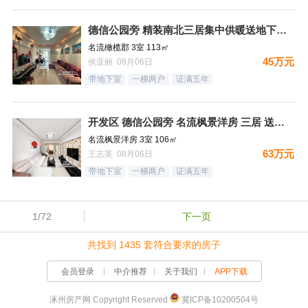
德信公园旁 精装南北三居集中供暖送地下室 税费低
名流橄榄郡 3室 113㎡
45万元
侯亚丽 08月06日
带地下室
一梯两户
证满五年
开发区 德信公园旁 名流枫景洋房 三居 送地下室
名流枫景洋房 3室 106㎡
63万元
王志英 08月06日
带地下室
一梯两户
证满五年
1/72
下一页
共找到 1435 套符合要求的房子
会员登录
中介推荐
关于我们
APP下载
涿州房产网 Copyright Reserved
冀ICP备10200504号