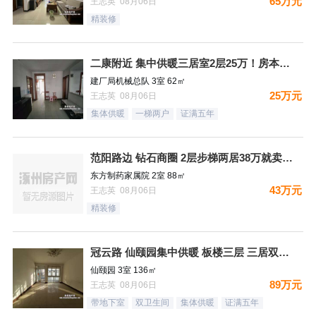
65万元
王志英 08月06日
精装修
二康附近 集中供暖三居室2层25万！房本满五过户费少！
建厂局机械总队 3室 62㎡
25万元
王志英 08月06日
集体供暖
一梯两户
证满五年
范阳路边 钻石商圈 2层步梯两居38万就卖哦！
东方制药家属院 2室 88㎡
43万元
王志英 08月06日
精装修
冠云路 仙颐园集中供暖 板楼三层 三居双卫 集中供暖 ！送地
仙颐园 3室 136㎡
89万元
王志英 08月06日
带地下室
双卫生间
集体供暖
证满五年