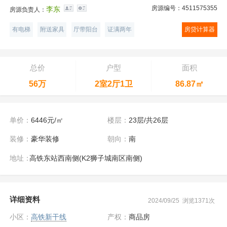
房源编号：4511575355
李东
房源负责人：
有电梯
附送家具
厅带阳台
证满两年
房贷计算器
总价
户型
面积
56万
2室2厅1卫
86.87㎡
单价：
6446元/㎡
楼层：
23层/共26层
装修：
豪华装修
朝向：
南
地址：
高铁东站西南侧(K2狮子城南区南侧)
详细资料
2024/09/25 浏览1371次
小区：
高铁新干线
产权：
商品房