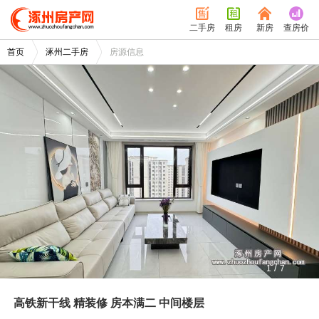
二手房
租房
新房
查房价
首页
涿州二手房
房源信息
/
1
7
高铁新干线 精装修 房本满二 中间楼层