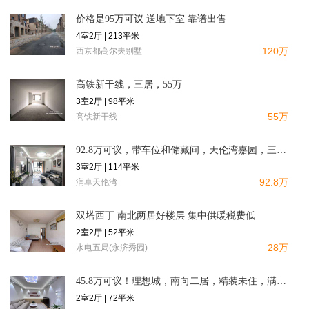
价格是95万可议 送地下室 靠谱出售
4室2厅 | 213平米
120万
西京都高尔夫别墅
高铁新干线，三居，55万
3室2厅 | 98平米
55万
高铁新干线
92.8万可议，带车位和储藏间，天伦湾嘉园，三居双卫，明厨明
3室2厅 | 114平米
92.8万
润卓天伦湾
双塔西丁 南北两居好楼层 集中供暖税费低
2室2厅 | 52平米
28万
水电五局(永济秀园)
45.8万可议！理想城，南向二居，精装未住，满二，全天采光，
2室2厅 | 72平米