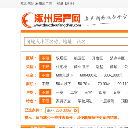
欢迎来到
涿州房产网
！[
登录
] [
注册
]
区域：
不限
双塔区
桃园区
开发区
清凉寺区
类型：
不限
住宅楼
商业用房
别墅
商铺
公
租金：
不限
600元以下
600-800元
800-1000元
面积：
不限
50㎡以下
50-70㎡
70-90㎡
90-1
户型：
不限
一室
二室
三室
四室
五室
特色：
不限
家具齐全
学校周边
一层带院
顶
已选条件：
面积:
250-300㎡
提示：适当减少一些搜索条件，以便能够获得更多的结果。