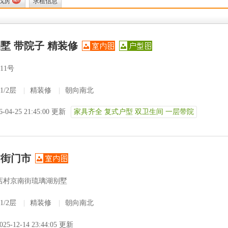
找房
求租信息
墅 带院子 精装修
11号
1/2层
|
精装修
|
朝向南北
6-04-25 21:45:00 更新
家具齐全 复式户型 双卫生间 一层带院
临街门市
店村京南街琉璃湖别墅
1/2层
|
精装修
|
朝向南北
025-12-14 23:44:05 更新