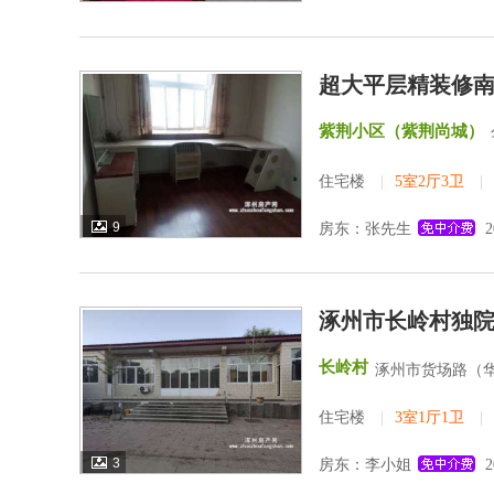
超大平层精装修
紫荆小区（紫荆尚城）
住宅楼
|
5室2厅3卫
|
9
房东：张先生
2
涿州市长岭村独
长岭村
涿州市货场路（
住宅楼
|
3室1厅1卫
|
3
房东：李小姐
2