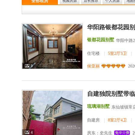
全部租房
视频房源
店长推荐
个人房源
地图
华阳路银都花园别
银都花园别墅
华阳中路2
住宅楼
|
5室2厅3卫
|
9
侯亚丽
202
自建独院别墅带
琉璃湖别墅
东仙坡镇常
自建房
|
8室2厅4卫
|
4
房东：史先生
2