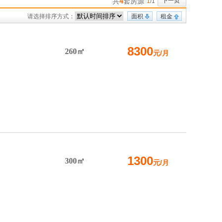
共
4
套房源
下一页
1
/1
请选择排序方式：
面积
租金
8300
260㎡
元/月
1300
300㎡
元/月