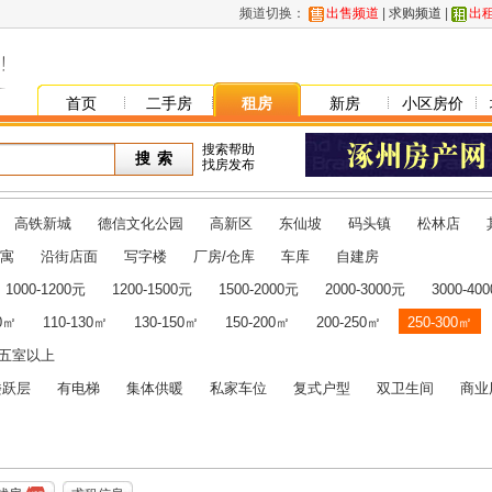
频道切换：
出售频道
|
求购频道
|
出
首页
二手房
租房
新房
小区房价
搜索帮助
找房发布
高铁新城
德信文化公园
高新区
东仙坡
码头镇
松林店
寓
沿街店面
写字楼
厂房/仓库
车库
自建房
1000-1200元
1200-1500元
1500-2000元
2000-3000元
3000-40
10㎡
110-130㎡
130-150㎡
150-200㎡
200-250㎡
250-300㎡
五室以上
楼跃层
有电梯
集体供暖
私家车位
复式户型
双卫生间
商业