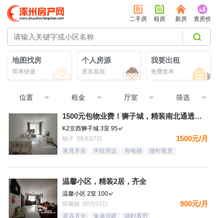
二手房
租房
新房
查房价
地图找房
个人房源
我要出租
简单快捷
房东直租
免费发布
位置
租金
厅室
筛选
1500元包物业费！狮子城，精装南北通透大三居，家具家电齐全
K2京西狮子城 3室 95㎡
1500元/月
杨子 08月07日
家具齐全
学校周边
有电梯
随时看房
温馨小区，精装2居，齐全
温馨小区 2室 100㎡
900元/月
郑颖丽 08月07日
家具齐全
集体供暖
随时看房