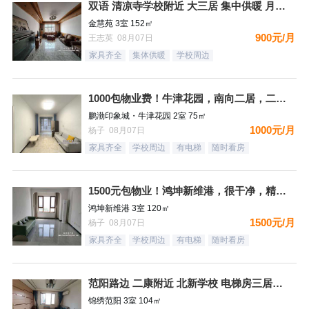
双语 清凉寺学校附近 大三居 集中供暖 月租900
金慧苑 3室 152㎡
900元/月
王志英 08月07日
家具齐全
集体供暖
学校周边
1000包物业费！牛津花园，南向二居，二个空调，看房有钥匙
鹏渤印象城・牛津花园 2室 75㎡
1000元/月
杨子 08月07日
家具齐全
学校周边
有电梯
随时看房
1500元包物业！鸿坤新维港，很干净，精装自住标准，都齐全，
鸿坤新维港 3室 120㎡
1500元/月
杨子 08月07日
家具齐全
学校周边
有电梯
随时看房
范阳路边 二康附近 北新学校 电梯房三居室 拎包即住
锦绣范阳 3室 104㎡