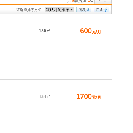
共
9
套房源
下一页
1
/1
请选择排序方式：
面积
租金
600
150㎡
元/月
1700
134㎡
元/月