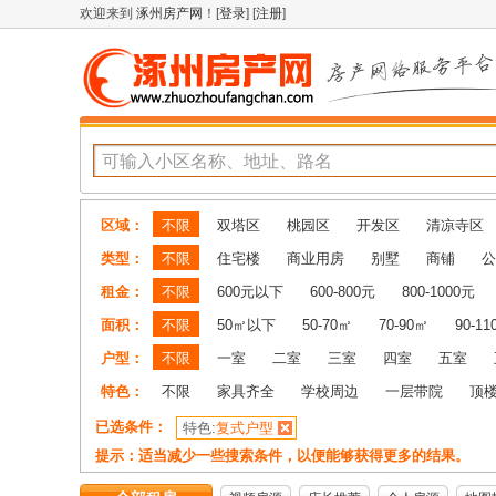
欢迎来到
涿州房产网
！[
登录
] [
注册
]
区域：
不限
双塔区
桃园区
开发区
清凉寺区
类型：
不限
住宅楼
商业用房
别墅
商铺
公
租金：
不限
600元以下
600-800元
800-1000元
面积：
不限
50㎡以下
50-70㎡
70-90㎡
90-1
户型：
不限
一室
二室
三室
四室
五室
特色：
不限
家具齐全
学校周边
一层带院
顶
已选条件：
特色:
复式户型
提示：适当减少一些搜索条件，以便能够获得更多的结果。