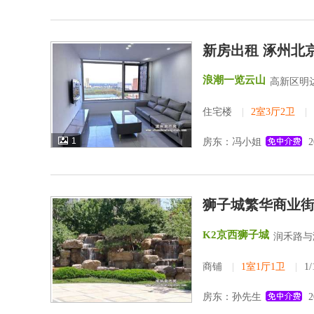
新房出租 涿州北
浪潮一览云山
高新区明
住宅楼
|
2室3厅2卫
|
1
房东：冯小姐
2
狮子城繁华商业
K2京西狮子城
润禾路与
商铺
|
1室1厅1卫
|
1
房东：孙先生
2