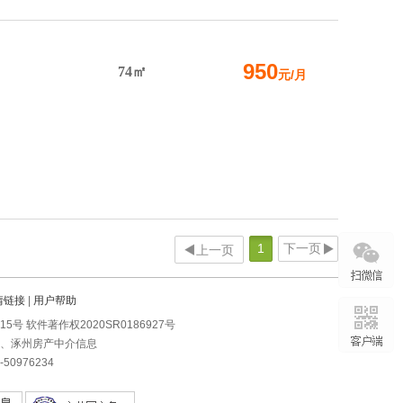
950
74㎡
元/月
1
下一页
上一页
情链接
|
用户帮助
0215号 软件著作权2020SR0186927号
房、涿州房产中介信息
0976234