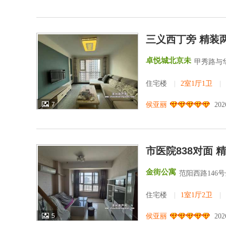
三义西丁旁 精装
卓悦城北京未
甲秀路与
住宅楼
|
2室1厅1卫
|
7
侯亚丽
202
市医院838对面 
金街公寓
范阳西路146
住宅楼
|
1室1厅2卫
|
5
侯亚丽
202