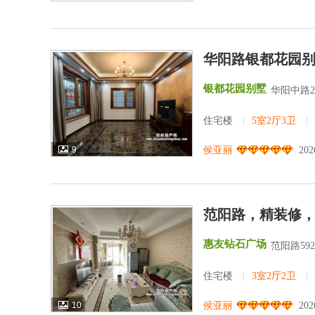
华阳路银都花园别
银都花园别墅
华阳中路2
住宅楼
|
5室2厅3卫
|
9
侯亚丽
202
范阳路，精装修
惠友钻石广场
范阳路59
住宅楼
|
3室2厅2卫
|
10
侯亚丽
202