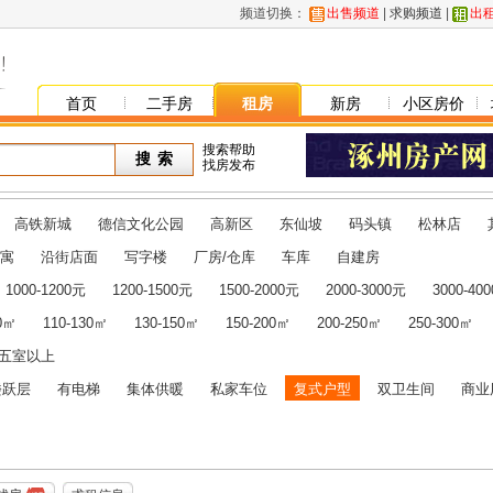
频道切换：
出售频道
|
求购频道
|
出
首页
二手房
租房
新房
小区房价
搜索帮助
找房发布
高铁新城
德信文化公园
高新区
东仙坡
码头镇
松林店
寓
沿街店面
写字楼
厂房/仓库
车库
自建房
1000-1200元
1200-1500元
1500-2000元
2000-3000元
3000-40
10㎡
110-130㎡
130-150㎡
150-200㎡
200-250㎡
250-300㎡
五室以上
楼跃层
有电梯
集体供暖
私家车位
复式户型
双卫生间
商业