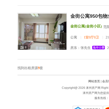
金街公寓950包物
金街公寓(金街小区)
范
公寓
|
1室0厅0卫
|
2
8
房东：张先生
2
找到出租房源
9
套
网站首页
|
会员
Copyright@ 2026 涿州房产网 Right 
涿州房产网为您提供
服务热线：1