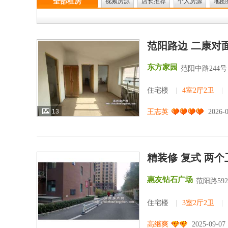
全部租房
视频房源
店长推荐
个人房源
地图
范阳路边 二康对面
东方家园
范阳中路244号
住宅楼
|
4室2厅2卫
|
13
王志英
2026-
精装修 复式 两个
惠友钻石广场
范阳路59
住宅楼
|
3室2厅2卫
|
高继爽
2025-09-07