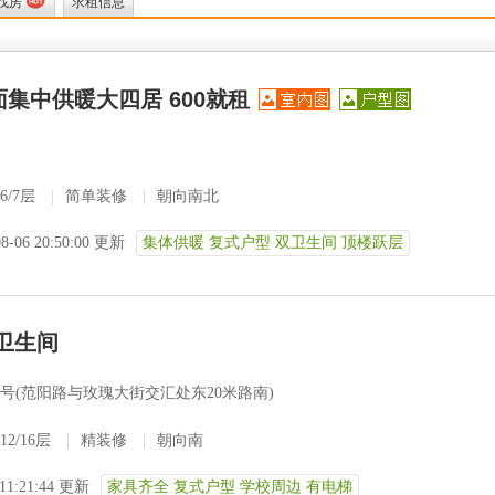
找房
求租信息
集中供暖大四居 600就租
6/7层
|
简单装修
|
朝向南北
08-06 20:50:00 更新
集体供暖 复式户型 双卫生间 顶楼跃层
卫生间
2号(范阳路与玫瑰大街交汇处东20米路南)
12/16层
|
精装修
|
朝向南
 11:21:44 更新
家具齐全 复式户型 学校周边 有电梯