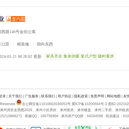
业
阳西路146号金街公寓
1/22层
|
精装修
|
朝向东西
家具齐全 集体供暖 复式户型 随时看房
024-01-21 08:20:02 更新
登录
|
关于我们
|
广告服务
|
联系我们
|
用户协议
|
隐私政策
|
免责声明
|
网站地图
|
友
Reserved
京公网安备11010602030053号 冀ICP备10200504号-3 冀B2-2021
涿州房价走势图2026、涿州小区房价、涿州新房、涿州楼盘、涿州二手房、涿州租
5210866271 客服QQ：180756904 涿州房产QQ群：64204588 投诉建议：010-5