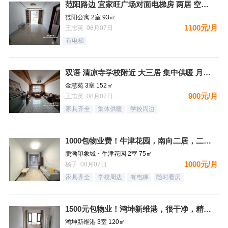
范阳路边 宜家旺广场对面电梯房 两居 空房 可配齐
范阳公寓 2室 93㎡
1100元/月
王志英 08月07日
有电梯
双语 清凉寺学校附近 大三居 集中供暖 月租900
金慧苑 3室 152㎡
900元/月
王志英 08月07日
家具齐全
集体供暖
学校周边
1000包物业费！牛津花园，南向二居，二个空调，看房有钥匙
鹏渤印象城・牛津花园 2室 75㎡
1000元/月
杨子 08月07日
家具齐全
学校周边
有电梯
随时看房
1500元包物业！鸿坤新维港，很干净，精装自住标准，都齐全，
鸿坤新维港 3室 120㎡