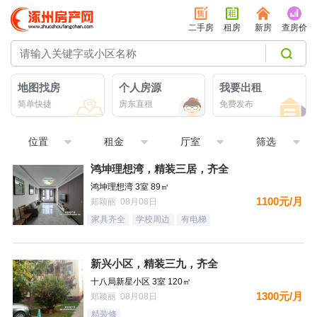
二手房
租房
新房
查房价
地图找房
个人房源
我要出租
简单快捷
房东直租
免费发布
位置
租金
厅室
筛选
鸿坤理想湾，精装三居，齐全
鸿坤理想湾 3室 89㎡
1100元/月
郑颖丽 08月08日
家具齐全
学校周边
有电梯
新兴小区，精装三九，齐全
十八局新星小区 3室 120㎡
1300元/月
郑颖丽 08月08日
精装修