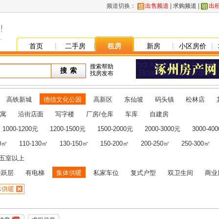
频道切换：
出售频道
|
求购频道
|
出
首页
二手房
租房
新房
小区房价
搜索帮助
找房发布
高铁新城
德信文化公园
高新区
东仙坡
码头镇
松林店
寓
沿街店面
写字楼
厂房/仓库
车库
自建房
1000-1200元
1200-1500元
1500-2000元
2000-3000元
3000-40
10㎡
110-130㎡
130-150㎡
150-200㎡
200-250㎡
250-300㎡
五室以上
楼跃层
有电梯
集体供暖
私家车位
复式户型
双卫生间
商业
体供暖