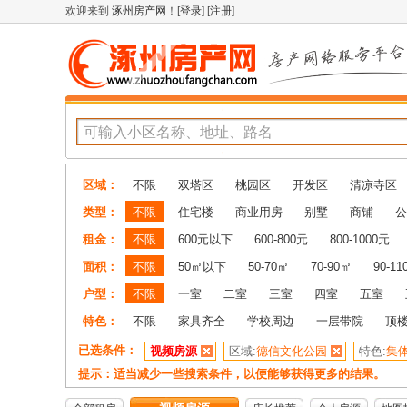
欢迎来到
涿州房产网
！[
登录
] [
注册
]
区域：
不限
双塔区
桃园区
开发区
清凉寺区
类型：
不限
住宅楼
商业用房
别墅
商铺
公
租金：
不限
600元以下
600-800元
800-1000元
面积：
不限
50㎡以下
50-70㎡
70-90㎡
90-1
户型：
不限
一室
二室
三室
四室
五室
特色：
不限
家具齐全
学校周边
一层带院
顶
已选条件：
视频房源
区域:
德信文化公园
特色:
集
提示：适当减少一些搜索条件，以便能够获得更多的结果。