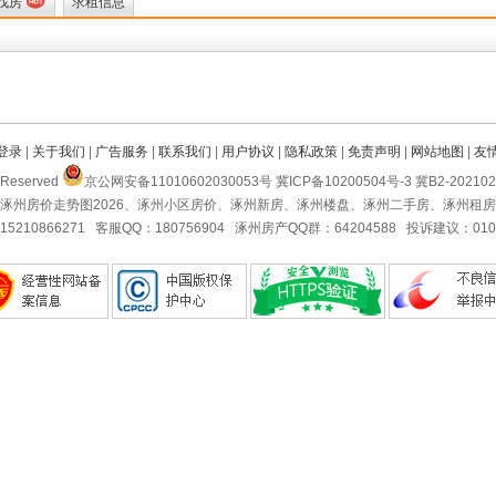
找房
求租信息
登录
|
关于我们
|
广告服务
|
联系我们
|
用户协议
|
隐私政策
|
免责声明
|
网站地图
|
友
Reserved
京公网安备11010602030053号 冀ICP备10200504号-3 冀B2-2021
涿州房价走势图2026、涿州小区房价、涿州新房、涿州楼盘、涿州二手房、涿州租
5210866271 客服QQ：180756904 涿州房产QQ群：64204588 投诉建议：010-5