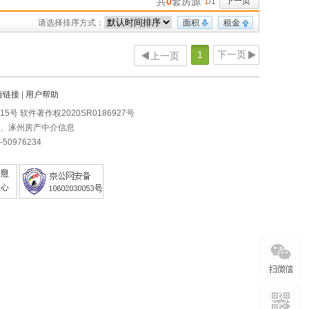
共
0
套房源
下一页
1
/1
请选择排序方式：
面积
租金
1
下一页
上一页
情链接
|
用户帮助
0215号 软件著作权2020SR0186927号
房、涿州房产中介信息
0976234