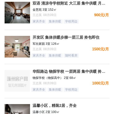
双语 清凉寺学校附近 大三居 集中供暖 月租900
金慧苑 3室 152㎡
900元/月
王志英 08月09日
家具齐全
集体供暖
学校周边
开发区 集体供暖步梯一层三居 拎包即住
军欣家园 3室 126㎡
1500元/月
王志英 08月09日
家具齐全
集体供暖
随时看房
华阳路边 物探学校 一层两居 集中供暖 拎包即住
物探学校（物探高中） 2室 68㎡
1000元/月
王志英 08月09日
家具齐全
集体供暖
学校周边
温馨小区，精装2居，齐全
温馨小区 2室 100㎡