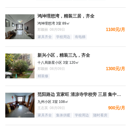
鸿坤理想湾，精装三居，齐全
鸿坤理想湾 3室 89㎡
1100元/月
郑颖丽 08月09日
家具齐全
学校周边
有电梯
新兴小区，精装三九，齐全
十八局新星小区 3室 120㎡
1300元/月
郑颖丽 08月09日
精装修
范阳路边 宜家旺 清凉寺学校旁 三居 集中供暖
九州小区 3室 108㎡
900元/月
王志英 08月09日
家具齐全
集体供暖
学校周边
随时看房