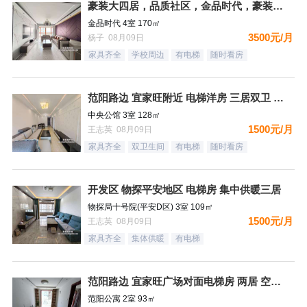
豪装大四居，品质社区，金品时代，豪装双卫，看房有钥匙
金品时代 4室 170㎡
3500元/月
杨子 08月09日
家具齐全
学校周边
有电梯
随时看房
范阳路边 宜家旺附近 电梯洋房 三居双卫 有钥匙
中央公馆 3室 128㎡
1500元/月
王志英 08月09日
家具齐全
双卫生间
有电梯
随时看房
开发区 物探平安地区 电梯房 集中供暖三居
物探局十号院(平安D区) 3室 109㎡
1500元/月
王志英 08月09日
家具齐全
集体供暖
有电梯
范阳路边 宜家旺广场对面电梯房 两居 空房 可配齐
范阳公寓 2室 93㎡