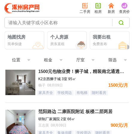
二手房
租房
新房
查房价
地图找房
个人房源
我要出租
简单快捷
房东直租
免费发布
位置
租金
厅室
筛选
1500元包物业费！狮子城，精装南北通透大三居，家具家电齐全
K2京西狮子城 3室 95㎡
1500元/月
杨子 08月09日
家具齐全
学校周边
有电梯
随时看房
范阳路边 二康医院附近 板楼二层两居
研制厂家属院 2室 66㎡
900元/月
王志英 08月09日
家具齐全
集体供暖
学校周边
随时看房