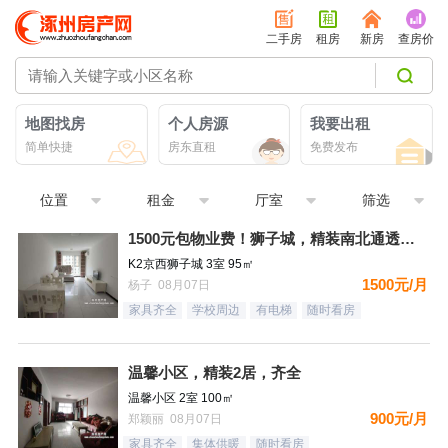
二手房
租房
新房
查房价
地图找房
个人房源
我要出租
简单快捷
房东直租
免费发布
位置
租金
厅室
筛选
1500元包物业费！狮子城，精装南北通透大三居，家具家电齐全
K2京西狮子城 3室 95㎡
1500元/月
杨子 08月07日
家具齐全
学校周边
有电梯
随时看房
温馨小区，精装2居，齐全
温馨小区 2室 100㎡
900元/月
郑颖丽 08月07日
家具齐全
集体供暖
随时看房