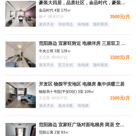
豪装大四居，品质社区，金品时代，豪装双卫，看房有钥匙
金品时代 4室 170㎡
3500元/月
杨子 08月07日
家具齐全
学校周边
有电梯
随时看房
范阳路边 宜家旺附近 电梯洋房 三居双卫 有钥匙
中央公馆 3室 128㎡
1500元/月
王志英 08月07日
家具齐全
双卫生间
有电梯
随时看房
开发区 物探平安地区 电梯房 集中供暖三居
物探局十号院(平安D区) 3室 109㎡
1500元/月
王志英 08月07日
家具齐全
集体供暖
有电梯
范阳路边 宜家旺广场对面电梯房 两居 空房 可配齐
范阳公寓 2室 93㎡