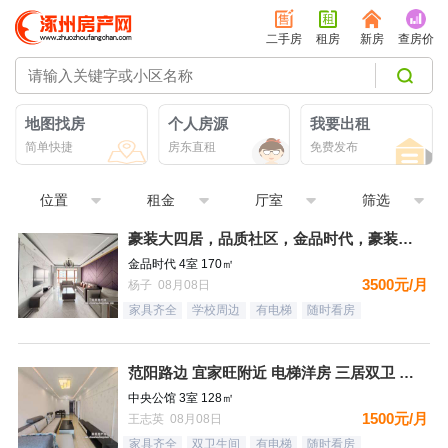
二手房
租房
新房
查房价
地图找房
个人房源
我要出租
简单快捷
房东直租
免费发布
位置
租金
厅室
筛选
豪装大四居，品质社区，金品时代，豪装双卫，看房有钥匙
金品时代 4室 170㎡
3500元/月
杨子 08月08日
家具齐全
学校周边
有电梯
随时看房
范阳路边 宜家旺附近 电梯洋房 三居双卫 有钥匙
中央公馆 3室 128㎡
1500元/月
王志英 08月08日
家具齐全
双卫生间
有电梯
随时看房