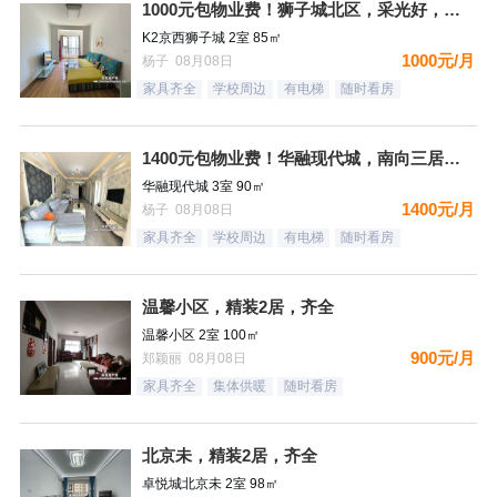
1000元包物业费！狮子城北区，采光好，都齐全，3个空调，拎
K2京西狮子城 2室 85㎡
1000元/月
杨子 08月08日
家具齐全
学校周边
有电梯
随时看房
1400元包物业费！华融现代城，南向三居，豪装自住标准，都齐
华融现代城 3室 90㎡
1400元/月
杨子 08月08日
家具齐全
学校周边
有电梯
随时看房
温馨小区，精装2居，齐全
温馨小区 2室 100㎡
900元/月
郑颖丽 08月08日
家具齐全
集体供暖
随时看房
北京未，精装2居，齐全
卓悦城北京未 2室 98㎡