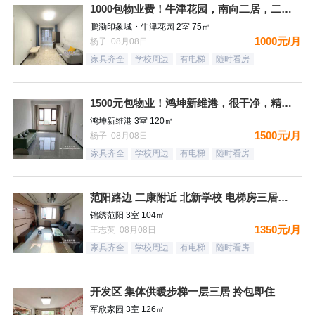
1000包物业费！牛津花园，南向二居，二个空调，看房有钥匙
鹏渤印象城・牛津花园 2室 75㎡
1000元/月
杨子 08月08日
家具齐全
学校周边
有电梯
随时看房
1500元包物业！鸿坤新维港，很干净，精装自住标准，都齐全，
鸿坤新维港 3室 120㎡
1500元/月
杨子 08月08日
家具齐全
学校周边
有电梯
随时看房
范阳路边 二康附近 北新学校 电梯房三居室 拎包即住
锦绣范阳 3室 104㎡
1350元/月
王志英 08月08日
家具齐全
学校周边
有电梯
随时看房
开发区 集体供暖步梯一层三居 拎包即住
军欣家园 3室 126㎡