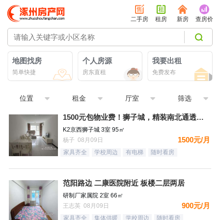
二手房
租房
新房
查房价
地图找房
个人房源
我要出租
简单快捷
房东直租
免费发布
位置
租金
厅室
筛选
1500元包物业费！狮子城，精装南北通透大三居，家具家电齐全
K2京西狮子城 3室 95㎡
1500元/月
杨子 08月09日
家具齐全
学校周边
有电梯
随时看房
范阳路边 二康医院附近 板楼二层两居
研制厂家属院 2室 66㎡
900元/月
王志英 08月09日
家具齐全
集体供暖
学校周边
随时看房