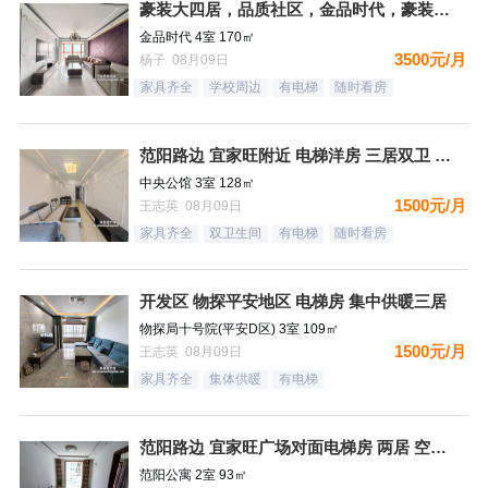
豪装大四居，品质社区，金品时代，豪装双卫，看房有钥匙
金品时代 4室 170㎡
3500元/月
杨子 08月09日
家具齐全
学校周边
有电梯
随时看房
范阳路边 宜家旺附近 电梯洋房 三居双卫 有钥匙
中央公馆 3室 128㎡
1500元/月
王志英 08月09日
家具齐全
双卫生间
有电梯
随时看房
开发区 物探平安地区 电梯房 集中供暖三居
物探局十号院(平安D区) 3室 109㎡
1500元/月
王志英 08月09日
家具齐全
集体供暖
有电梯
范阳路边 宜家旺广场对面电梯房 两居 空房 可配齐
范阳公寓 2室 93㎡