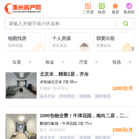
二手房
租房
新房
查房价
地图找房
个人房源
我要出租
简单快捷
房东直租
免费发布
位置
租金
厅室
筛选
北京未，精装2居，齐全
卓悦城北京未 2室 98㎡
1200元/月
郑颖丽 08月06日
家具齐全
学校周边
有电梯
随时看房
1000包物业费！牛津花园，南向二居，二个空调，看房有钥匙
鹏渤印象城・牛津花园 2室 75㎡
1000元/月
杨子 08月06日
家具齐全
学校周边
有电梯
随时看房