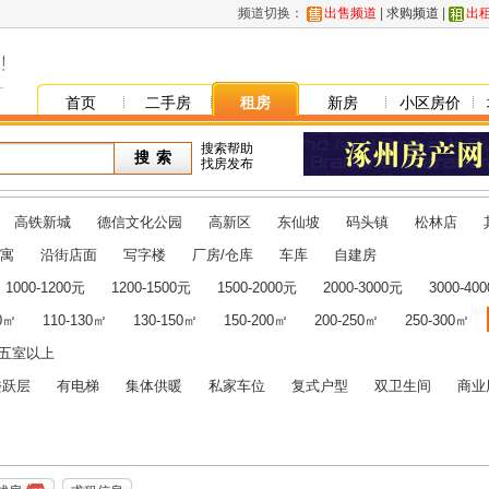
频道切换：
出售频道
|
求购频道
|
出
首页
二手房
租房
新房
小区房价
搜索帮助
找房发布
高铁新城
德信文化公园
高新区
东仙坡
码头镇
松林店
寓
沿街店面
写字楼
厂房/仓库
车库
自建房
1000-1200元
1200-1500元
1500-2000元
2000-3000元
3000-40
10㎡
110-130㎡
130-150㎡
150-200㎡
200-250㎡
250-300㎡
五室以上
楼跃层
有电梯
集体供暖
私家车位
复式户型
双卫生间
商业