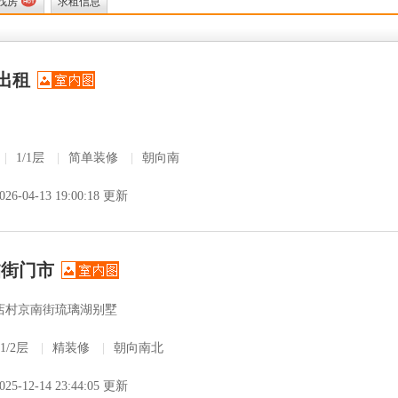
找房
求租信息
出租
|
1/1层
|
简单装修
|
朝向南
026-04-13 19:00:18 更新
临街门市
店村京南街琉璃湖别墅
1/2层
|
精装修
|
朝向南北
025-12-14 23:44:05 更新