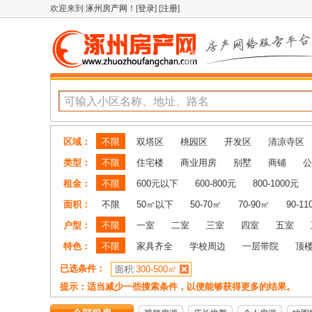
欢迎来到
涿州房产网
！[
登录
] [
注册
]
区域：
不限
双塔区
桃园区
开发区
清凉寺区
类型：
不限
住宅楼
商业用房
别墅
商铺
公
租金：
不限
600元以下
600-800元
800-1000元
面积：
不限
50㎡以下
50-70㎡
70-90㎡
90-1
户型：
不限
一室
二室
三室
四室
五室
特色：
不限
家具齐全
学校周边
一层带院
顶
已选条件：
面积:
300-500㎡
提示：适当减少一些搜索条件，以便能够获得更多的结果。