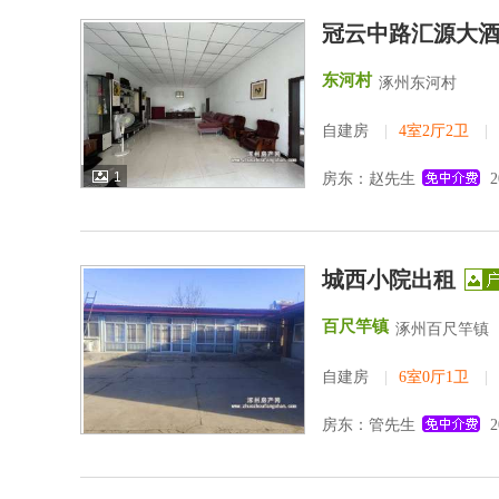
冠云中路汇源大
东河村
涿州东河村
自建房
|
4室2厅2卫
|
1
房东：赵先生
2
城西小院出租
百尺竿镇
涿州百尺竿镇
自建房
|
6室0厅1卫
|
房东：管先生
2