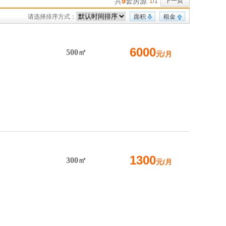
共
9
套房源
下一页
1
/1
请选择排序方式：
面积
租金
6000
500㎡
元/月
1300
300㎡
元/月