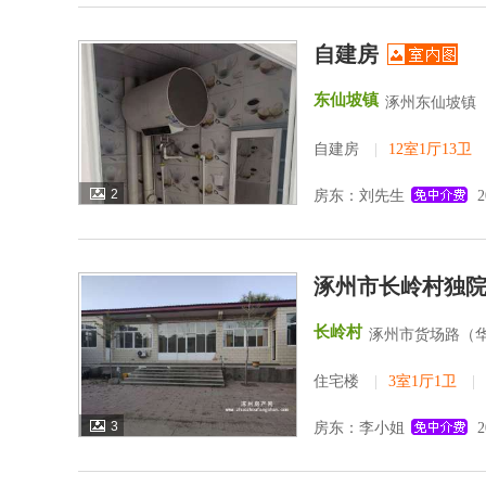
自建房
东仙坡镇
涿州东仙坡镇
自建房
|
12室1厅13卫
2
房东：刘先生
2
涿州市长岭村独
长岭村
涿州市货场路（
住宅楼
|
3室1厅1卫
|
3
房东：李小姐
2