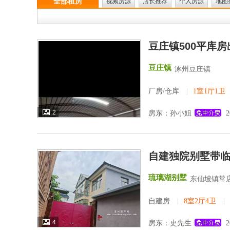
全部租房
视频房源
店长推荐
个人房源
地图
豆庄镇500平库房
豆庄镇
涿州豆庄镇
厂房/仓库
|
1室1厅1卫
2
房东：孙小姐
2
自建独院别墅带
琉璃湖别墅
东仙坡镇常
自建房
|
8室2厅4卫
|
4
房东：史先生
2