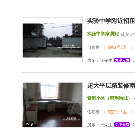
实验中学附近招
实验中学家属院
镇安寺街
自建房
|
6室2厅2卫
|
房东：张先生
2
超大平层精装修
紫荆小区（紫荆尚城）
住宅楼
|
5室2厅3卫
|
9
房东：张先生
2