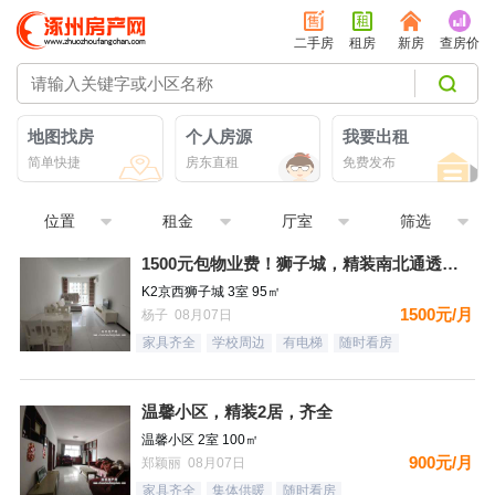
二手房
租房
新房
查房价
地图找房
个人房源
我要出租
简单快捷
房东直租
免费发布
位置
租金
厅室
筛选
1500元包物业费！狮子城，精装南北通透大三居，家具家电齐全
K2京西狮子城 3室 95㎡
1500元/月
杨子 08月07日
家具齐全
学校周边
有电梯
随时看房
温馨小区，精装2居，齐全
温馨小区 2室 100㎡
900元/月
郑颖丽 08月07日
家具齐全
集体供暖
随时看房