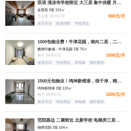
双语 清凉寺学校附近 大三居 集中供暖 月租900
金慧苑 3室 152㎡
900元/月
王志英 08月07日
家具齐全
集体供暖
学校周边
1000包物业费！牛津花园，南向二居，二个空调，看房有钥匙
鹏渤印象城・牛津花园 2室 75㎡
1000元/月
杨子 08月07日
家具齐全
学校周边
有电梯
随时看房
1500元包物业！鸿坤新维港，很干净，精装自住标准，都齐全，
鸿坤新维港 3室 120㎡
1500元/月
杨子 08月07日
家具齐全
学校周边
有电梯
随时看房
范阳路边 二康附近 北新学校 电梯房三居室 拎包即住
锦绣范阳 3室 104㎡