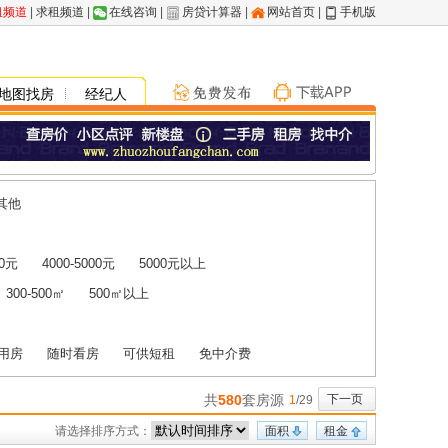
租频道
|
求租频道
|
在线咨询
|
房贷计算器
|
网站首页
|
手机版
地图找房
经纪人
其他
00元
4000-5000元
5000元以上
300-500㎡
500㎡以上
用房
随时看房
可供短租
免中介费
共
580
套房源
下一页
1
/29
请选择排序方式：
面积
租金