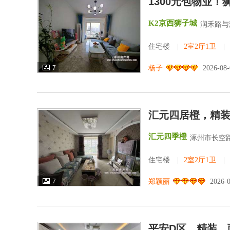
1300元包物业
K2京西狮子城
润禾路与
住宅楼
|
2室2厅1卫
|
7
杨子
2026-08
汇元四居橙，精装
汇元四季橙
涿州市长空路
住宅楼
|
2室2厅1卫
|
7
郑颖丽
2026-
平安D区，精装，