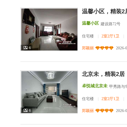
温馨小区，精装2
温馨小区
建设路72号
住宅楼
|
2室2厅1卫
|
6
郑颖丽
2026-
北京未，精装2居
卓悦城北京未
甲秀路与
住宅楼
|
2室2厅1卫
|
6
郑颖丽
2026-