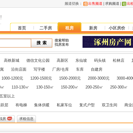
频道切换：
出售频道
|
求购频道
|
出
首页
二手房
租房
新房
小区房价
搜索帮助
找房发布
高铁新城
德信文化公园
高新区
东仙坡
码头镇
松林店
寓
沿街店面
写字楼
厂房/仓库
车库
自建房
1000-1200元
1200-1500元
1500-2000元
2000-3000元
3000-40
10㎡
110-130㎡
130-150㎡
150-200㎡
200-250㎡
250-300㎡
五室以上
楼跃层
有电梯
集体供暖
私家车位
复式户型
双卫生间
商业
找房
求租信息