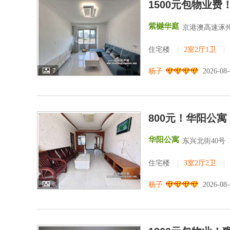
1500元包物业
紫樾华庭
京港澳高速涿州
住宅楼
|
2室2厅1卫
|
7
杨子
2026-08
800元！华阳公
华阳公寓
东兴北街40号
住宅楼
|
3室2厅2卫
|
8
杨子
2026-08