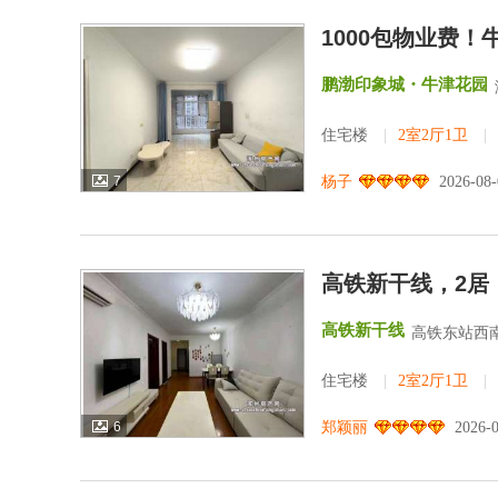
1000包物业费
鹏渤印象城・牛津花园
住宅楼
|
2室2厅1卫
|
7
杨子
2026-08
高铁新干线，2居
高铁新干线
高铁东站西南
住宅楼
|
2室2厅1卫
|
6
郑颖丽
2026-