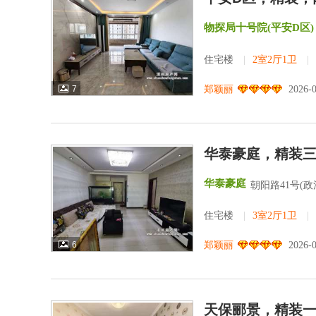
物探局十号院(平安D区)
住宅楼
|
2室2厅1卫
|
7
郑颖丽
2026-
华泰豪庭，精装
华泰豪庭
朝阳路41号(
住宅楼
|
3室2厅1卫
|
6
郑颖丽
2026-
天保郦景，精装