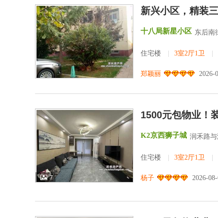
新兴小区，精装
十八局新星小区
东后南街
住宅楼
|
3室2厅1卫
|
郑颖丽
2026-
1500元包物业
K2京西狮子城
润禾路与
住宅楼
|
3室2厅1卫
|
7
杨子
2026-08