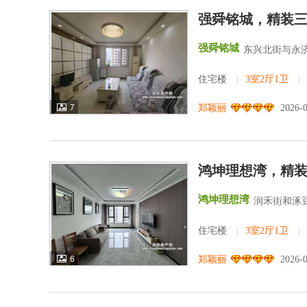
强舜铭城，精装
强舜铭城
东兴北街与永济
住宅楼
|
3室2厅1卫
|
7
郑颖丽
2026-
鸿坤理想湾，精
鸿坤理想湾
润禾街和涿
住宅楼
|
3室2厅1卫
|
6
郑颖丽
2026-