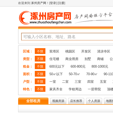
欢迎来到
涿州房产网
！[
登录
] [
注册
]
区域：
不限
双塔区
桃园区
开发区
清凉寺区
类型：
不限
住宅楼
商业用房
别墅
商铺
公
租金：
不限
600元以下
600-800元
800-1000元
面积：
不限
50㎡以下
50-70㎡
70-90㎡
90-1
户型：
不限
一室
二室
三室
四室
五室
特色：
不限
家具齐全
学校周边
一层带院
顶
全部租房
视频房源
店长推荐
个人房源
地图