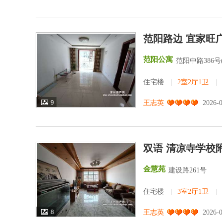
范阳路边 宜家旺
范阳公寓
范阳中路386
住宅楼
|
2室2厅1卫
|
9
王志英
2026-
双语 清凉寺学校附
金慧苑
建设路261号
住宅楼
|
3室2厅1卫
|
8
王志英
2026-