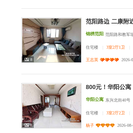
范阳路边 二康附
锦绣范阳
范阳路和教军
住宅楼
|
3室2厅1卫
|
8
王志英
2026-
800元！华阳公
华阳公寓
东兴北街40号
住宅楼
|
3室2厅2卫
|
8
杨子
2026-08