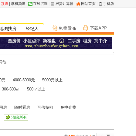
租频道
|
求租频道
|
在线咨询
|
房贷计算器
|
网站首页
|
手机版
地图找房
经纪人
其他
00元
4000-5000元
5000元以上
300-500㎡
500㎡以上
用房
随时看房
可供短租
免中介费
清除所有