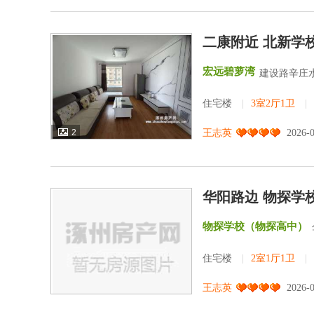
二康附近 北新学
宏远碧萝湾
建设路辛庄
住宅楼
|
3室2厅1卫
|
2
王志英
2026-
华阳路边 物探学校
物探学校（物探高中）
住宅楼
|
2室1厅1卫
|
王志英
2026-