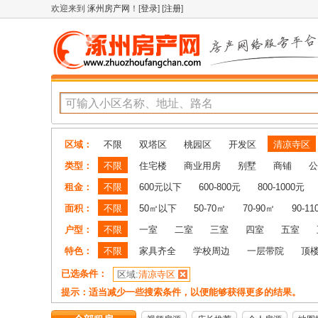
欢迎来到
涿州房产网
！[
登录
] [
注册
]
区域：
不限
双塔区
桃园区
开发区
清凉寺区
类型：
不限
住宅楼
商业用房
别墅
商铺
公
租金：
不限
600元以下
600-800元
800-1000元
面积：
不限
50㎡以下
50-70㎡
70-90㎡
90-1
户型：
不限
一室
二室
三室
四室
五室
特色：
不限
家具齐全
学校周边
一层带院
顶
已选条件：
区域:
清凉寺区
提示：适当减少一些搜索条件，以便能够获得更多的结果。