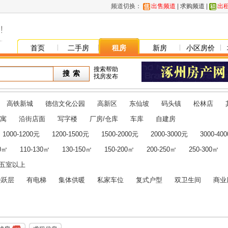
频道切换：
出售频道
|
求购频道
|
出
首页
二手房
租房
新房
小区房价
搜索帮助
找房发布
高铁新城
德信文化公园
高新区
东仙坡
码头镇
松林店
寓
沿街店面
写字楼
厂房/仓库
车库
自建房
1000-1200元
1200-1500元
1500-2000元
2000-3000元
3000-40
10㎡
110-130㎡
130-150㎡
150-200㎡
200-250㎡
250-300㎡
五室以上
楼跃层
有电梯
集体供暖
私家车位
复式户型
双卫生间
商业