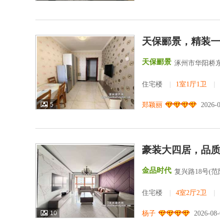
天保郦景，精装
天保郦景
涿州市华阳桥东
住宅楼
|
1室1厅1卫
|
5
郑颖丽
2026-
豪装大四居，品
金品时代
复兴路18号(
住宅楼
|
4室2厅2卫
|
10
杨子
2026-08