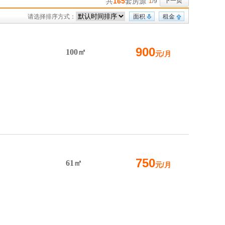
共
165
套房源
下一页
1
/9
请选择排序方式：
面积
租金
900
100㎡
元/月
750
61㎡
元/月