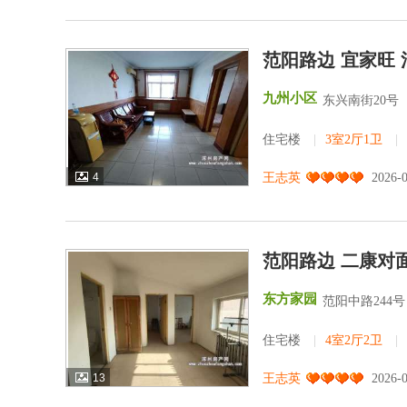
范阳路边 宜家旺
九州小区
东兴南街20号
住宅楼
|
3室2厅1卫
|
4
王志英
2026-
范阳路边 二康对面
东方家园
范阳中路244号
住宅楼
|
4室2厅2卫
|
13
王志英
2026-