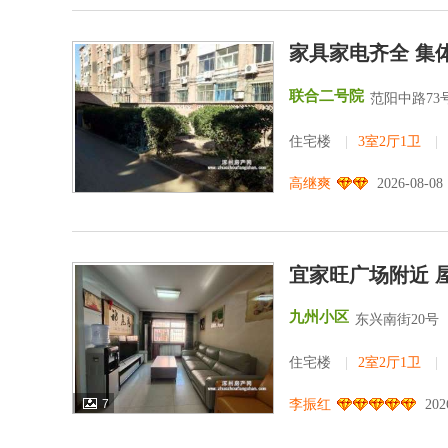
家具家电齐全 集
联合二号院
范阳中路73号
住宅楼
|
3室2厅1卫
|
高继爽
2026-08-08
宜家旺广场附近 
九州小区
东兴南街20号
住宅楼
|
2室2厅1卫
|
7
李振红
202