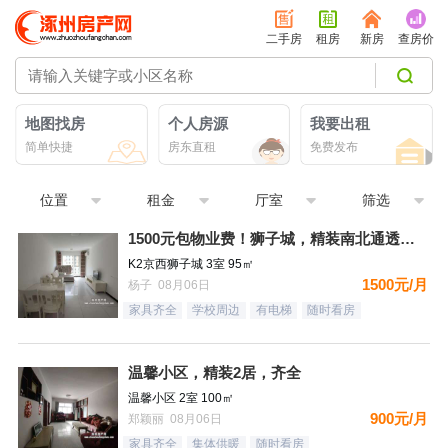
二手房
租房
新房
查房价
地图找房
个人房源
我要出租
简单快捷
房东直租
免费发布
位置
租金
厅室
筛选
1500元包物业费！狮子城，精装南北通透大三居，家具家电齐全
K2京西狮子城 3室 95㎡
1500元/月
杨子 08月06日
家具齐全
学校周边
有电梯
随时看房
温馨小区，精装2居，齐全
温馨小区 2室 100㎡
900元/月
郑颖丽 08月06日
家具齐全
集体供暖
随时看房