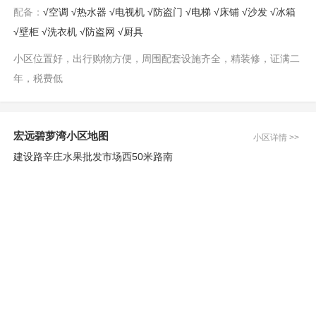
配备：
√空调 √热水器 √电视机 √防盗门 √电梯 √床铺 √沙发 √冰箱
√壁柜 √洗衣机 √防盗网 √厨具
小区位置好，出行购物方便，周围配套设施齐全，精装修，证满二
年，税费低
宏远碧萝湾小区地图
小区详情 >>
建设路辛庄水果批发市场西50米路南