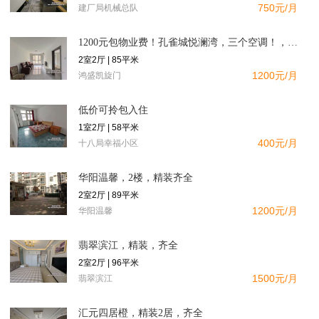
750元/月
建厂局机械总队
1200元包物业费！孔雀城悦澜湾，三个空调！，南向精装二居，
2室2厅 | 85平米
1200元/月
鸿盛凯旋门
低价可拎包入住
1室2厅 | 58平米
400元/月
十八局幸福小区
华阳温馨，2楼，精装齐全
2室2厅 | 89平米
1200元/月
华阳温馨
翡翠滨江，精装，齐全
2室2厅 | 96平米
1500元/月
翡翠滨江
汇元四居橙，精装2居，齐全