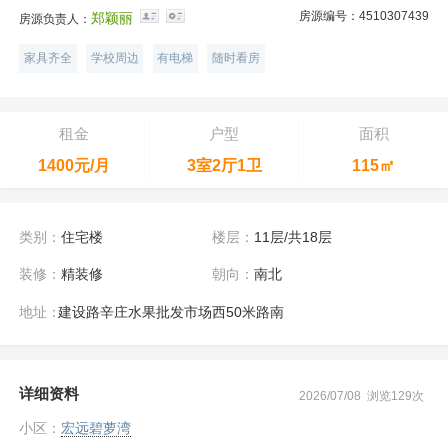
房源编号：4510307439
郑颖丽
房源负责人：
家具齐全
学校周边
有电梯
随时看房
租金
户型
面积
1400元/月
3室2厅1卫
115㎡
类别：
住宅楼
楼层：
11层/共18层
装修：
精装修
朝向：
南北
地址：
建设路辛庄水果批发市场西50米路南
详细资料
2026/07/08 浏览129次
小区：
宏远碧萝湾