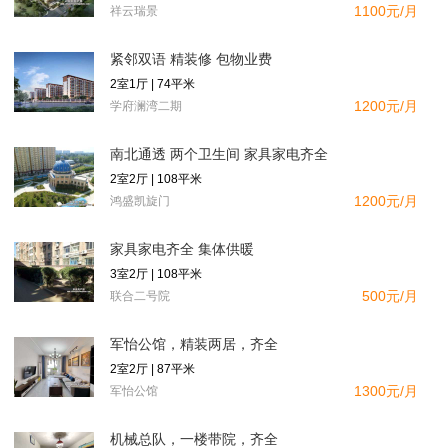
1100元/月
祥云瑞景
紧邻双语 精装修 包物业费
2室1厅 | 74平米
1200元/月
学府澜湾二期
南北通透 两个卫生间 家具家电齐全
2室2厅 | 108平米
1200元/月
鸿盛凯旋门
家具家电齐全 集体供暖
3室2厅 | 108平米
500元/月
联合二号院
军怡公馆，精装两居，齐全
2室2厅 | 87平米
1300元/月
军怡公馆
机械总队，一楼带院，齐全