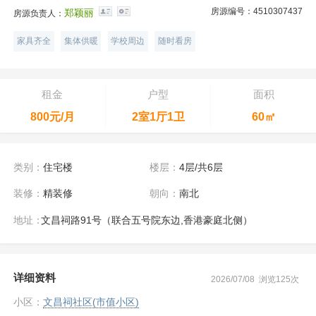
房源编号：4510307437
郑颖丽
房源负责人：
家具齐全
集体供暖
学校周边
随时看房
租金
户型
面积
800元/月
2室1厅1卫
60㎡
类别：
住宅楼
楼层：
4层/共6层
装修：
精装修
朝向：
南北
地址：
文昌祠路91号（联合五号院东边,香港豪庭北侧）
详细资料
2026/07/08 浏览125次
小区：
文昌祠社区(市值小区)