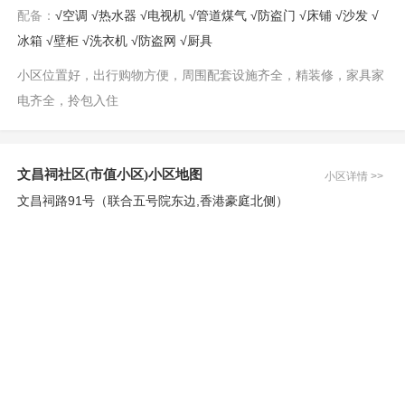
配备：
√空调 √热水器 √电视机 √管道煤气 √防盗门 √床铺 √沙发 √
冰箱 √壁柜 √洗衣机 √防盗网 √厨具
小区位置好，出行购物方便，周围配套设施齐全，精装修，家具家
电齐全，拎包入住
文昌祠社区(市值小区)小区地图
小区详情 >>
文昌祠路91号（联合五号院东边,香港豪庭北侧）