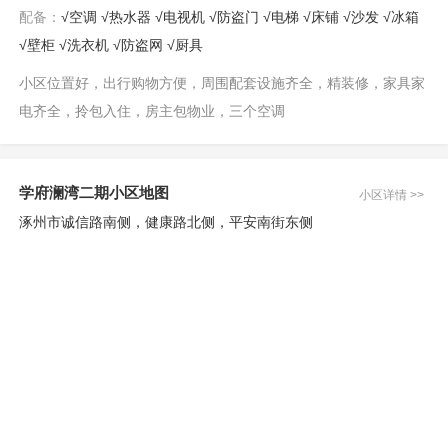
配备：
√空调 √热水器 √电视机 √防盗门 √电梯 √床铺 √沙发 √冰箱
√壁柜 √洗衣机 √防盗网 √厨具
小区位置好，出行购物方便，周围配套设施齐全，精装修，家具家
电齐全，拎包入住，房主包物业，三个空调
学府澜湾二期小区地图
小区详情 >>
涿州市诚信路南侧，健康路北侧，平安南街东侧