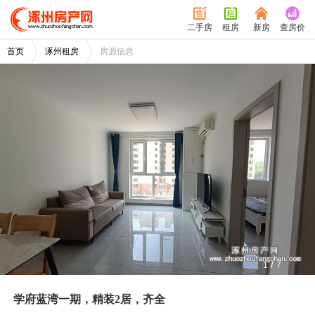
二手房
租房
新房
查房价
首页
涿州租房
房源信息
/
1
7
学府蓝湾一期，精装2居，齐全