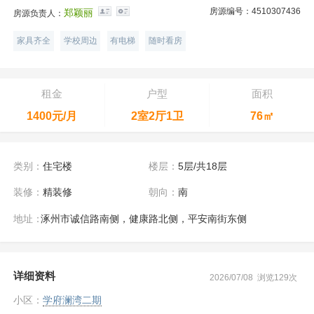
房源编号：4510307436
郑颖丽
房源负责人：
家具齐全
学校周边
有电梯
随时看房
租金
户型
面积
1400元/月
2室2厅1卫
76㎡
类别：
住宅楼
楼层：
5层/共18层
装修：
精装修
朝向：
南
地址：
涿州市诚信路南侧，健康路北侧，平安南街东侧
详细资料
2026/07/08 浏览129次
小区：
学府澜湾二期