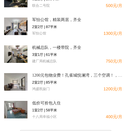
500元/月
联合二号院
军怡公馆，精装两居，齐全
2室2厅 | 87平米
1300元/月
军怡公馆
机械总队，一楼带院，齐全
3室1厅 | 61平米
750元/月
建厂局机械总队
1200元包物业费！孔雀城悦澜湾，三个空调！，南向精装二居，
2室2厅 | 85平米
1200元/月
鸿盛凯旋门
低价可拎包入住
1室2厅 | 58平米
400元/月
十八局幸福小区