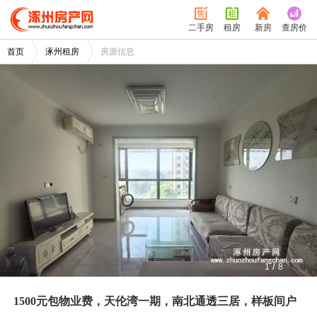
二手房
租房
新房
查房价
首页
涿州租房
房源信息
/
1
8
1500元包物业费，天伦湾一期，南北通透三居，样板间户