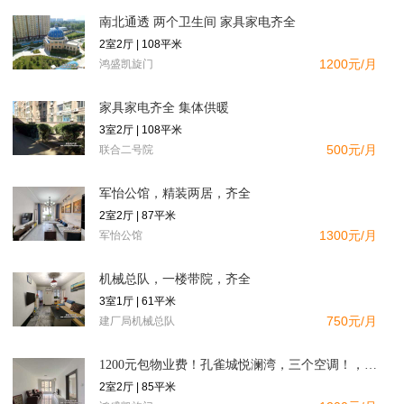
南北通透 两个卫生间 家具家电齐全
2室2厅 | 108平米
1200元/月
鸿盛凯旋门
家具家电齐全 集体供暖
3室2厅 | 108平米
500元/月
联合二号院
军怡公馆，精装两居，齐全
2室2厅 | 87平米
1300元/月
军怡公馆
机械总队，一楼带院，齐全
3室1厅 | 61平米
750元/月
建厂局机械总队
1200元包物业费！孔雀城悦澜湾，三个空调！，南向精装二居，
2室2厅 | 85平米