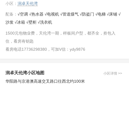
小区：
润卓天伦湾
配备：
√空调 √热水器 √电视机 √管道煤气 √防盗门 √电梯 √床铺 √
沙发 √冰箱 √壁柜 √洗衣机
1500元包物业费，天伦湾一期，样板间户型，都齐全，拎包入
住，看房有钥匙
看房电话17736298380，可加V信：ydy9876
润卓天伦湾小区地图
小区详情 >>
华阳路与京港澳高速交叉路口往西北约100米