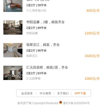
1室2厅 | 58平米
400元/月
十八局幸福小区
华阳温馨，2楼，精装齐全
2室2厅 | 89平米
1200元/月
华阳温馨
翡翠滨江，精装，齐全
2室2厅 | 96平米
1500元/月
翡翠滨江
汇元四居橙，精装2居，齐全
2室2厅 | 83平米
1000元/月
汇元四季橙
会员登录
中介推荐
关于我们
APP下载
涿州房产网 Copyright Reserved
冀ICP备10200504号