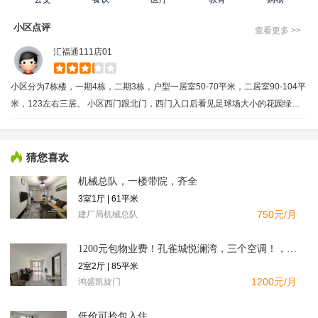
小区点评
查看更多 >>
汇福通111店01
小区分为7栋楼，一期4栋，二期3栋，户型一居室50-70平米，二居室90-104平
米，123左右三居。 小区西门跟北门，西门入口后看见足球场大小的花园绿
地，有小亭子，儿童滑梯，健身设备，小朋友可在此玩耍。 楼下是聚惠美生活
超市，距离建设路菜市场200米，过了菜市场就是范阳路。 小区不足有3栋楼是
50年产权，物业公司不是大物业公司。
猜您喜欢
机械总队，一楼带院，齐全
3室1厅 | 61平米
750元/月
建厂局机械总队
1200元包物业费！孔雀城悦澜湾，三个空调！，南向精装二居，
2室2厅 | 85平米
1200元/月
鸿盛凯旋门
低价可拎包入住