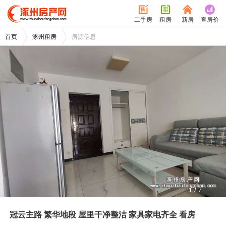
二手房
租房
新房
查房价
首页
涿州租房
房源信息
/
1
7
冠云主路 繁华地段 屋里干净整洁 家具家电齐全 看房