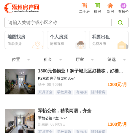
二手房
租房
新房
查房价
地图找房
个人房源
我要出租
简单快捷
房东直租
免费发布
位置
租金
厅室
筛选
1300元包物业！狮子城北区好楼栋，好楼层，精装自住标准，很
K2京西狮子城 2室 85㎡
1300元/月
杨子 08月09日
家具齐全
学校周边
有电梯
随时看房
军怡公馆，精装两居，齐全
军怡公馆 2室 87㎡
1300元/月
郑颖丽 08月09日
家具齐全
学校周边
有电梯
随时看房