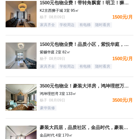
1500元包物业费！带转角飘窗！明卫！狮子城，南北通透三居，
K2京西狮子城 3室 95㎡
1500元/月
杨子 08月09日
家具齐全
学校周边
有电梯
随时看房
1500元包物业费！品质小区，紫悦华庭，南北通透精装二居，都
紫樾华庭 2室 82㎡
1500元/月
杨子 08月09日
家具齐全
学校周边
有电梯
随时看房
3500元包物业！豪装大洋房，鸿坤理想万，家具家电齐全，拎包
鸿坤理想湾 3室 133㎡
3500元/月
杨子 08月09日
豪华装修
豪装大四居，品质社区，金品时代，豪装双卫，看房有钥匙
金品时代 4室 170㎡