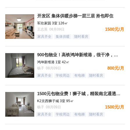
开发区 集体供暖步梯一层三居 拎包即住
军欣家园 3室 126㎡
1500元/月
王志英 08月09日
家具齐全
集体供暖
随时看房
900包物业！高铁鸿坤新维港，很干净，家具家电齐全，看房方便
鸿坤新维港 1室 42㎡
800元/月
杨子 08月09日
家具齐全
学校周边
有电梯
随时看房
1500元包物业费！狮子城，精装南北通透大三居，家具家电齐全
K2京西狮子城 3室 95㎡
1500元/月
杨子 08月09日
家具齐全
学校周边
有电梯
随时看房