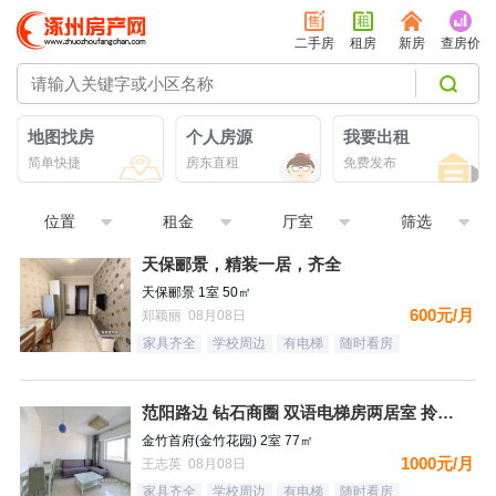
二手房
租房
新房
查房价
地图找房
个人房源
我要出租
简单快捷
房东直租
免费发布
位置
租金
厅室
筛选
天保郦景，精装一居，齐全
天保郦景 1室 50㎡
600元/月
郑颖丽 08月08日
家具齐全
学校周边
有电梯
随时看房
范阳路边 钻石商圈 双语电梯房两居室 拎包即住 有钥匙
金竹首府(金竹花园) 2室 77㎡
1000元/月
王志英 08月08日
家具齐全
学校周边
有电梯
随时看房