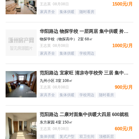
1500元/月
王志英 08月08日
家具齐全
集体供暖
随时看房
华阳路边 物探学校 一层两居 集中供暖 拎包即住
物探学校（物探高中） 2室 68㎡
1000元/月
王志英 08月08日
家具齐全
集体供暖
学校周边
范阳路边 宜家旺 清凉寺学校旁 三居 集中供暖
九州小区 3室 108㎡
900元/月
王志英 08月08日
家具齐全
集体供暖
学校周边
随时看房
范阳路边 二康对面集中供暖大四居 600就租
东方家园 4室 150㎡
600元/月
王志英 08月08日
集体供暖
复式户型
双卫生间
顶楼跃层