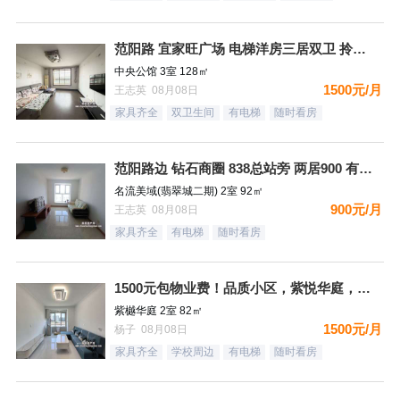
范阳路 宜家旺广场 电梯洋房三居双卫 拎包即住 有钥匙
中央公馆 3室 128㎡
1500元/月
王志英 08月08日
家具齐全
双卫生间
有电梯
随时看房
范阳路边 钻石商圈 838总站旁 两居900 有钥匙！
名流美域(翡翠城二期) 2室 92㎡
900元/月
王志英 08月08日
家具齐全
有电梯
随时看房
1500元包物业费！品质小区，紫悦华庭，南北通透精装二居，都
紫樾华庭 2室 82㎡
1500元/月
杨子 08月08日
家具齐全
学校周边
有电梯
随时看房