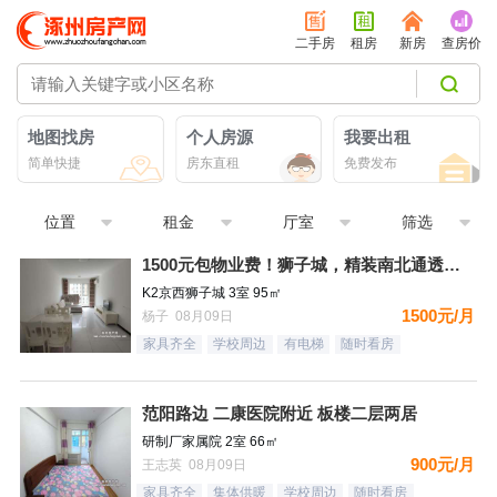
二手房
租房
新房
查房价
地图找房
个人房源
我要出租
简单快捷
房东直租
免费发布
位置
租金
厅室
筛选
1500元包物业费！狮子城，精装南北通透大三居，家具家电齐全
K2京西狮子城 3室 95㎡
1500元/月
杨子 08月09日
家具齐全
学校周边
有电梯
随时看房
范阳路边 二康医院附近 板楼二层两居
研制厂家属院 2室 66㎡
900元/月
王志英 08月09日
家具齐全
集体供暖
学校周边
随时看房