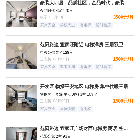
豪装大四居，品质社区，金品时代，豪装双卫，看房有钥匙
金品时代 4室 170㎡
3500元/月
杨子 08月09日
家具齐全
学校周边
有电梯
随时看房
范阳路边 宜家旺附近 电梯洋房 三居双卫 有钥匙
中央公馆 3室 128㎡
1500元/月
王志英 08月09日
家具齐全
双卫生间
有电梯
随时看房
开发区 物探平安地区 电梯房 集中供暖三居
物探局十号院(平安D区) 3室 109㎡
1500元/月
王志英 08月09日
家具齐全
集体供暖
有电梯
范阳路边 宜家旺广场对面电梯房 两居 空房 可配齐
范阳公寓 2室 93㎡