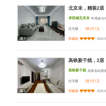
北京未，精装2居
卓悦城北京未
甲秀路与
住宅楼
|
2室2厅1卫
|
6
郑颖丽
2026-
高铁新干线，2居
高铁新干线
高铁东站西南
住宅楼
|
2室2厅1卫
|
6
郑颖丽
2026-