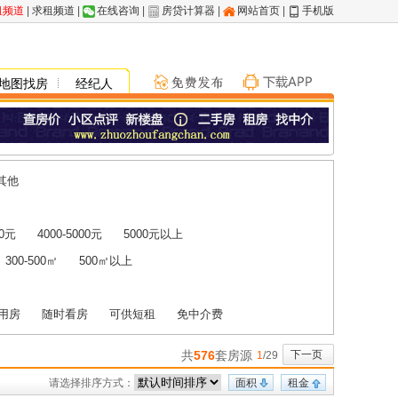
租频道
|
求租频道
|
在线咨询
|
房贷计算器
|
网站首页
|
手机版
地图找房
经纪人
其他
00元
4000-5000元
5000元以上
300-500㎡
500㎡以上
用房
随时看房
可供短租
免中介费
共
576
套房源
下一页
1
/29
请选择排序方式：
面积
租金