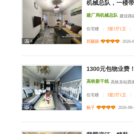
机械总队，一楼
建厂局机械总队
建设路
住宅楼
|
3室1厅1卫
|
6
郑颖丽
2026-
1300元包物业
高铁新干线
高铁东站西南
住宅楼
|
3室2厅1卫
|
8
杨子
2026-08