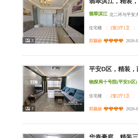
翡翠滨江，精装
翡翠滨江
北二环与平安
住宅楼
|
2室2厅1卫
|
3
郑颖丽
2026-
平安D区，精装，
物探局十号院(平安D区)
住宅楼
|
2室2厅1卫
|
7
郑颖丽
2026-
华泰豪庭，精装