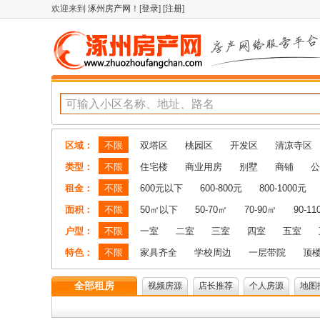
欢迎来到
涿州房产网
！[
登录
] [
注册
]
区域：
不限
双塔区
桃园区
开发区
清凉寺区
类型：
不限
住宅楼
商业用房
别墅
商铺
公
租金：
不限
600元以下
600-800元
800-1000元
面积：
不限
50㎡以下
50-70㎡
70-90㎡
90-1
户型：
不限
一室
二室
三室
四室
五室
特色：
不限
家具齐全
学校周边
一层带院
顶
全部租房
视频房源
店长推荐
个人房源
地图