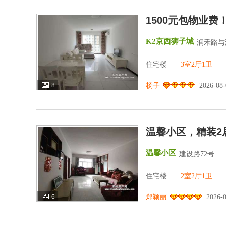
1500元包物业
K2京西狮子城
润禾路与
住宅楼
|
3室2厅1卫
|
8
杨子
2026-08
温馨小区，精装2
温馨小区
建设路72号
住宅楼
|
2室2厅1卫
|
6
郑颖丽
2026-