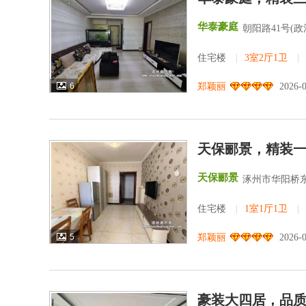
华泰豪庭
朝阳路41号(
住宅楼
|
3室2厅1卫
|
6
郑颖丽
2026-
天保郦景，精装
天保郦景
涿州市华阳桥东
住宅楼
|
1室1厅1卫
|
5
郑颖丽
2026-
豪装大四居，品