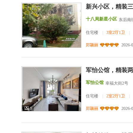
新兴小区，精装
十八局新星小区
东后南街
住宅楼
|
3室2厅1卫
|
郑颖丽
2026-
军怡公馆，精装
军怡公馆
幸福大街2号
住宅楼
|
2室2厅1卫
|
5
郑颖丽
2026-