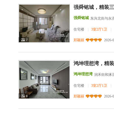
强舜铭城，精装
强舜铭城
东兴北街与永济
住宅楼
|
3室2厅1卫
|
7
郑颖丽
2026-
鸿坤理想湾，精
鸿坤理想湾
润禾街和涿
住宅楼
|
3室2厅1卫
|
6
郑颖丽
2026-