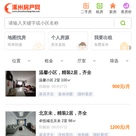
二手房
租房
新房
查房价
地图找房
个人房源
我要出租
简单快捷
房东直租
免费发布
位置
租金
厅室
筛选
温馨小区，精装2居，齐全
温馨小区 2室 100㎡
900元/月
郑颖丽 08月07日
家具齐全
集体供暖
随时看房
北京未，精装2居，齐全
卓悦城北京未 2室 98㎡
1200元/月
郑颖丽 08月07日
家具齐全
学校周边
有电梯
随时看房