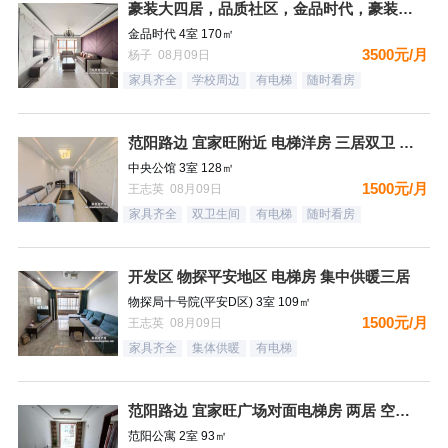
豪装大四居，品质社区，金品时代，豪装双卫，看房有钥匙
金品时代 4室 170㎡
3500元/月
杨子 08月09日
家具齐全
学校周边
有电梯
随时看房
范阳路边 宜家旺附近 电梯洋房 三居双卫 有钥匙
中央公馆 3室 128㎡
1500元/月
王志英 08月09日
家具齐全
双卫生间
有电梯
随时看房
开发区 物探平安地区 电梯房 集中供暖三居
物探局十号院(平安D区) 3室 109㎡
1500元/月
王志英 08月09日
家具齐全
集体供暖
有电梯
范阳路边 宜家旺广场对面电梯房 两居 空房 可配齐
范阳公寓 2室 93㎡