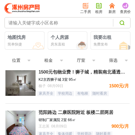
二手房
租房
新房
查房价
地图找房
个人房源
我要出租
简单快捷
房东直租
免费发布
位置
租金
厅室
筛选
1500元包物业费！狮子城，精装南北通透大三居，家具家电齐全
K2京西狮子城 3室 95㎡
1500元/月
杨子 08月09日
家具齐全
学校周边
有电梯
随时看房
范阳路边 二康医院附近 板楼二层两居
研制厂家属院 2室 66㎡
900元/月
王志英 08月09日
家具齐全
集体供暖
学校周边
随时看房