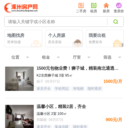
二手房
租房
新房
查房价
地图找房
个人房源
我要出租
简单快捷
房东直租
免费发布
位置
租金
厅室
筛选
1500元包物业费！狮子城，精装南北通透大三居，家具家电齐全
K2京西狮子城 3室 95㎡
1500元/月
杨子 08月07日
家具齐全
学校周边
有电梯
随时看房
温馨小区，精装2居，齐全
温馨小区 2室 100㎡
900元/月
郑颖丽 08月07日
家具齐全
集体供暖
随时看房