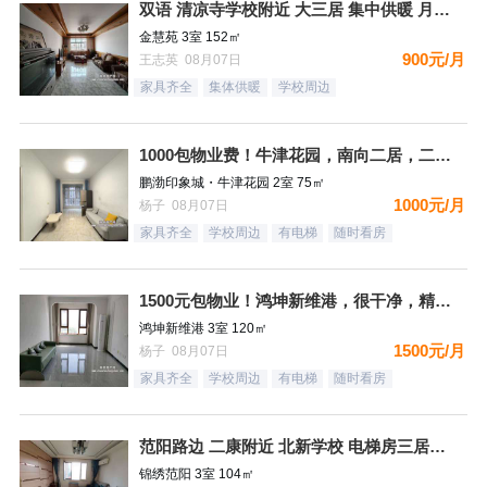
双语 清凉寺学校附近 大三居 集中供暖 月租900
金慧苑 3室 152㎡
900元/月
王志英 08月07日
家具齐全
集体供暖
学校周边
1000包物业费！牛津花园，南向二居，二个空调，看房有钥匙
鹏渤印象城・牛津花园 2室 75㎡
1000元/月
杨子 08月07日
家具齐全
学校周边
有电梯
随时看房
1500元包物业！鸿坤新维港，很干净，精装自住标准，都齐全，
鸿坤新维港 3室 120㎡
1500元/月
杨子 08月07日
家具齐全
学校周边
有电梯
随时看房
范阳路边 二康附近 北新学校 电梯房三居室 拎包即住
锦绣范阳 3室 104㎡