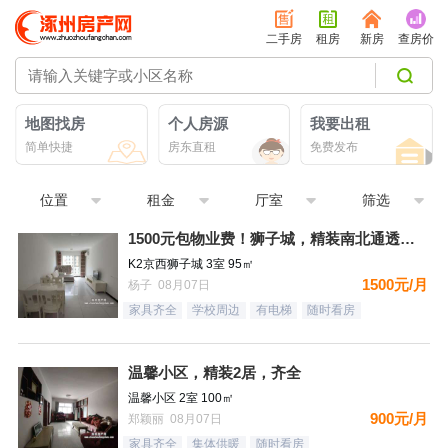
二手房
租房
新房
查房价
地图找房
个人房源
我要出租
简单快捷
房东直租
免费发布
位置
租金
厅室
筛选
1500元包物业费！狮子城，精装南北通透大三居，家具家电齐全
K2京西狮子城 3室 95㎡
1500元/月
杨子 08月07日
家具齐全
学校周边
有电梯
随时看房
温馨小区，精装2居，齐全
温馨小区 2室 100㎡
900元/月
郑颖丽 08月07日
家具齐全
集体供暖
随时看房