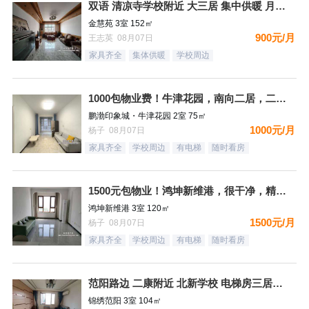
双语 清凉寺学校附近 大三居 集中供暖 月租900
金慧苑 3室 152㎡
900元/月
王志英 08月07日
家具齐全
集体供暖
学校周边
1000包物业费！牛津花园，南向二居，二个空调，看房有钥匙
鹏渤印象城・牛津花园 2室 75㎡
1000元/月
杨子 08月07日
家具齐全
学校周边
有电梯
随时看房
1500元包物业！鸿坤新维港，很干净，精装自住标准，都齐全，
鸿坤新维港 3室 120㎡
1500元/月
杨子 08月07日
家具齐全
学校周边
有电梯
随时看房
范阳路边 二康附近 北新学校 电梯房三居室 拎包即住
锦绣范阳 3室 104㎡