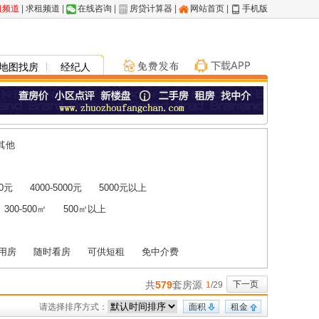
租频道
|
求租频道
|
在线咨询
|
房贷计算器
|
网站首页
|
手机版
地图找房
经纪人
其他
00元
4000-5000元
5000元以上
300-500㎡
500㎡以上
用房
随时看房
可供短租
免中介费
共
579
套房源
下一页
1
/29
请选择排序方式：
面积
租金