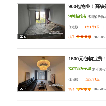
900包物业！高
鸿坤新维港
涿州润禾街
住宅楼
|
1室1厅1卫
|
5
杨子
2026-08
1500元包物业
K2京西狮子城
润禾路与
住宅楼
|
3室2厅1卫
|
7
杨子
2026-08