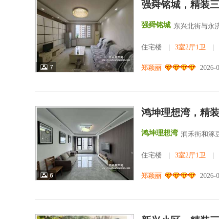
强舜铭城，精装
强舜铭城
东兴北街与永济
住宅楼
|
3室2厅1卫
|
7
郑颖丽
2026-
鸿坤理想湾，精
鸿坤理想湾
润禾街和涿
住宅楼
|
3室2厅1卫
|
6
郑颖丽
2026-