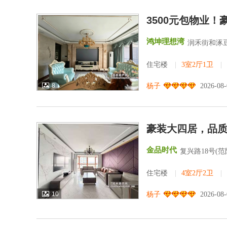
3500元包物业
鸿坤理想湾
润禾街和涿
住宅楼
|
3室2厅1卫
|
8
杨子
2026-08
豪装大四居，品
金品时代
复兴路18号(
住宅楼
|
4室2厅2卫
|
10
杨子
2026-08