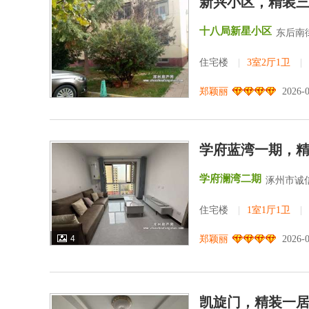
新兴小区，精装
十八局新星小区
东后南街
住宅楼
|
3室2厅1卫
|
郑颖丽
2026-
学府蓝湾一期，
学府澜湾二期
涿州市诚
住宅楼
|
1室1厅1卫
|
4
郑颖丽
2026-
凯旋门，精装一