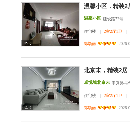
温馨小区，精装2
温馨小区
建设路72号
住宅楼
|
2室2厅1卫
|
6
郑颖丽
2026-
北京未，精装2居
卓悦城北京未
甲秀路与
住宅楼
|
2室2厅1卫
|
6
郑颖丽
2026-