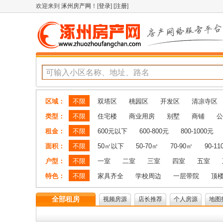
欢迎来到
涿州房产网
！[
登录
] [
注册
]
区域：
不限
双塔区
桃园区
开发区
清凉寺区
类型：
不限
住宅楼
商业用房
别墅
商铺
公
租金：
不限
600元以下
600-800元
800-1000元
面积：
不限
50㎡以下
50-70㎡
70-90㎡
90-1
户型：
不限
一室
二室
三室
四室
五室
特色：
不限
家具齐全
学校周边
一层带院
顶
全部租房
视频房源
店长推荐
个人房源
地图