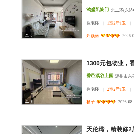
鸿盛凯旋门
北二环(永济
住宅楼
|
1室2厅1卫
|
5
郑颖丽
2026-
1300元包物业
香邑溪谷上园
涿州市东
住宅楼
|
2室2厅1卫
|
7
杨子
2026-08
天伦湾，精装修2