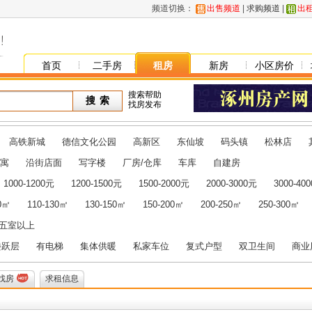
频道切换：
出售频道
|
求购频道
|
出
首页
二手房
租房
新房
小区房价
搜索帮助
找房发布
高铁新城
德信文化公园
高新区
东仙坡
码头镇
松林店
寓
沿街店面
写字楼
厂房/仓库
车库
自建房
1000-1200元
1200-1500元
1500-2000元
2000-3000元
3000-40
10㎡
110-130㎡
130-150㎡
150-200㎡
200-250㎡
250-300㎡
五室以上
楼跃层
有电梯
集体供暖
私家车位
复式户型
双卫生间
商业
找房
求租信息