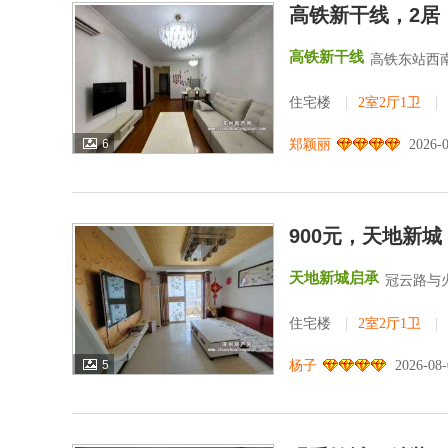
高铁新干线，2居
高铁新干线
高铁东站西南
住宅楼
|
2室2厅1卫
|
6
郑颖丽
2026-
900元，天地新
天地新城启承
冠云路与
住宅楼
|
2室2厅1卫
|
5
杨子
2026-08