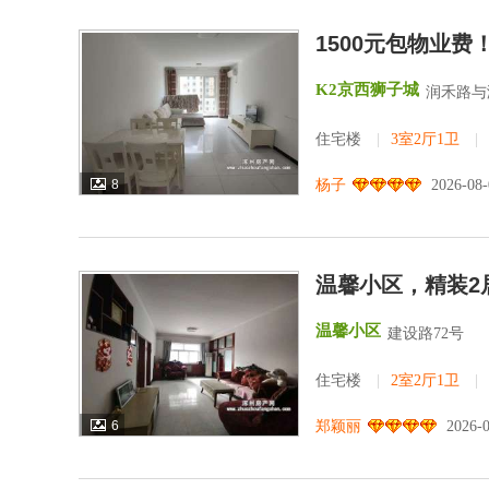
1500元包物业
K2京西狮子城
润禾路与
住宅楼
|
3室2厅1卫
|
8
杨子
2026-08
温馨小区，精装2
温馨小区
建设路72号
住宅楼
|
2室2厅1卫
|
6
郑颖丽
2026-