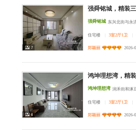
强舜铭城，精装
强舜铭城
东兴北街与永济
住宅楼
|
3室2厅1卫
|
7
郑颖丽
2026-
鸿坤理想湾，精
鸿坤理想湾
润禾街和涿
住宅楼
|
3室2厅1卫
|
6
郑颖丽
2026-