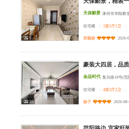
天保郦景，精装
天保郦景
涿州市华阳桥东
住宅楼
|
1室1厅1卫
|
5
郑颖丽
2026-
豪装大四居，品
金品时代
复兴路18号(
住宅楼
|
4室2厅2卫
|
10
杨子
2026-08
范阳路边 宜家旺附