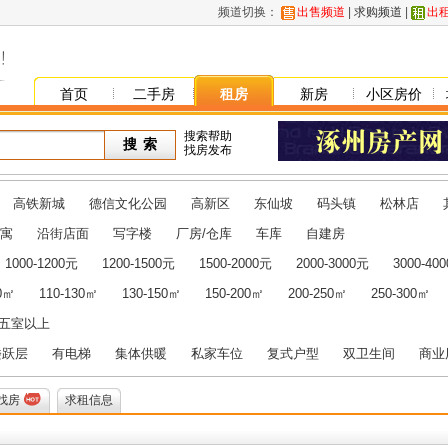
频道切换：
出售频道
|
求购频道
|
出
首页
二手房
租房
新房
小区房价
搜索帮助
找房发布
高铁新城
德信文化公园
高新区
东仙坡
码头镇
松林店
寓
沿街店面
写字楼
厂房/仓库
车库
自建房
1000-1200元
1200-1500元
1500-2000元
2000-3000元
3000-40
10㎡
110-130㎡
130-150㎡
150-200㎡
200-250㎡
250-300㎡
五室以上
楼跃层
有电梯
集体供暖
私家车位
复式户型
双卫生间
商业
找房
求租信息