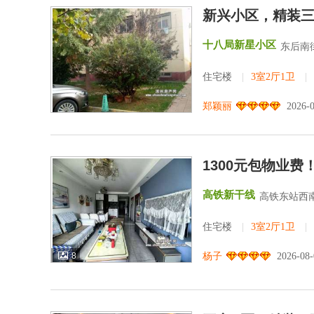
新兴小区，精装
十八局新星小区
东后南街
住宅楼
|
3室2厅1卫
|
郑颖丽
2026-
1300元包物业
高铁新干线
高铁东站西南
住宅楼
|
3室2厅1卫
|
8
杨子
2026-08