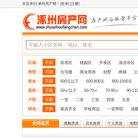
欢迎来到
涿州房产网
！[
登录
] [
注册
]
区域：
不限
双塔区
桃园区
开发区
清凉寺区
类型：
不限
住宅楼
商业用房
别墅
商铺
公
租金：
不限
600元以下
600-800元
800-1000元
面积：
不限
50㎡以下
50-70㎡
70-90㎡
90-1
户型：
不限
一室
二室
三室
四室
五室
特色：
不限
家具齐全
学校周边
一层带院
顶
全部租房
视频房源
店长推荐
个人房源
地图