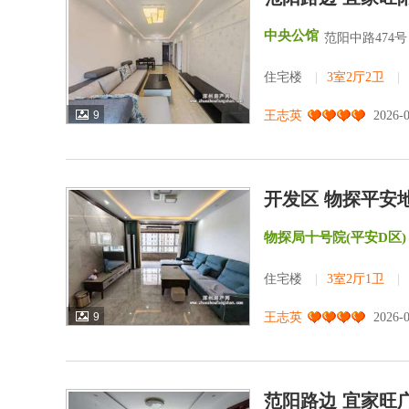
中央公馆
范阳中路474
住宅楼
|
3室2厅2卫
|
9
王志英
2026-
开发区 物探平安
物探局十号院(平安D区)
住宅楼
|
3室2厅1卫
|
9
王志英
2026-
范阳路边 宜家旺