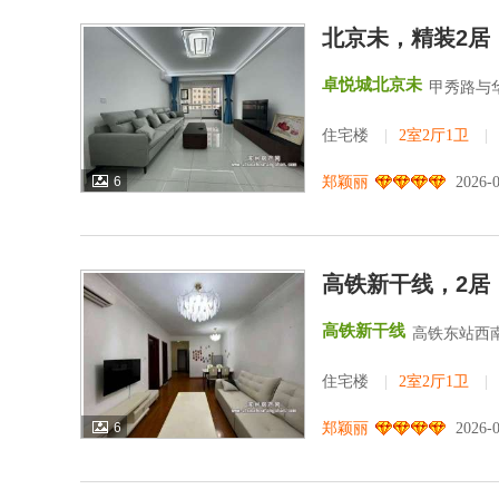
北京未，精装2居
卓悦城北京未
甲秀路与
住宅楼
|
2室2厅1卫
|
6
郑颖丽
2026-
高铁新干线，2居
高铁新干线
高铁东站西南
住宅楼
|
2室2厅1卫
|
6
郑颖丽
2026-