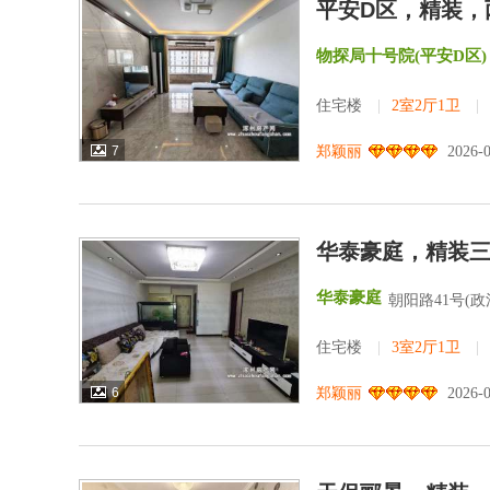
平安D区，精装，
物探局十号院(平安D区)
住宅楼
|
2室2厅1卫
|
7
郑颖丽
2026-
华泰豪庭，精装
华泰豪庭
朝阳路41号(
住宅楼
|
3室2厅1卫
|
6
郑颖丽
2026-