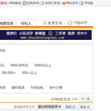
租频道
|
求租频道
|
在线咨询
|
房贷计算器
|
网站首页
|
手机版
地图找房
经纪人
其他
00元
4000-5000元
5000元以上
300-500㎡
500㎡以上
用房
随时看房
可供短租
免中介费
共
580
套房源
下一页
1
/29
请选择排序方式：
面积
租金