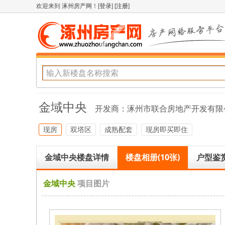
欢迎来到
涿州房产网
！[
登录
] [
注册
]
金域中央
开发商：
涿州市联合房地产开发有限
现房
双塔区
成熟配套
现房即买即住
金域中央楼盘详情
楼盘相册(10张)
户型鉴赏
金域中央
项目图片