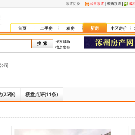
频道切换：
出售频道
|
求购频道
|
出
首页
二手房
租房
新房
小区房价
搜索帮助
找房发布
公司
(25张)
楼盘点评(11条)