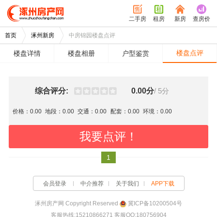
二手房
租房
新房
查房价
首页
涿州新房
中房锦园楼盘点评
楼盘点评
楼盘详情
楼盘相册
户型鉴赏
综合评分:
0.00分
/ 5分
价格：0.00
地段：0.00
交通：0.00
配套：0.00
环境：0.00
我要点评！
1
会员登录
中介推荐
关于我们
APP下载
涿州房产网 Copyright Reserved
冀ICP备10200504号
客服热线:15210866271 客服QQ:180756904