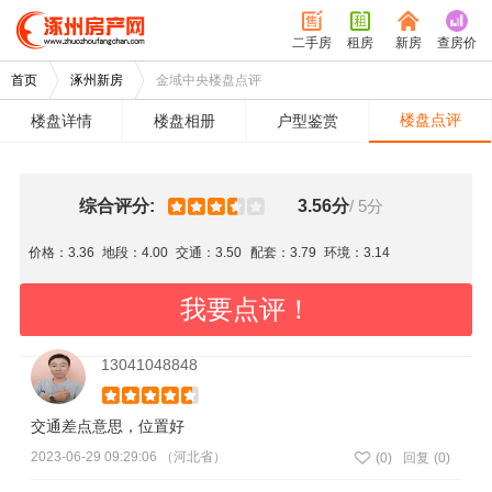
二手房
租房
新房
查房价
首页
涿州新房
金域中央楼盘点评
楼盘点评
楼盘详情
楼盘相册
户型鉴赏
综合评分:
3.56分
/ 5分
价格：3.36
地段：4.00
交通：3.50
配套：3.79
环境：3.14
我要点评！
13041048848
交通差点意思，位置好
2023-06-29 09:29:06 （河北省）
(
0
)
回复
(0)