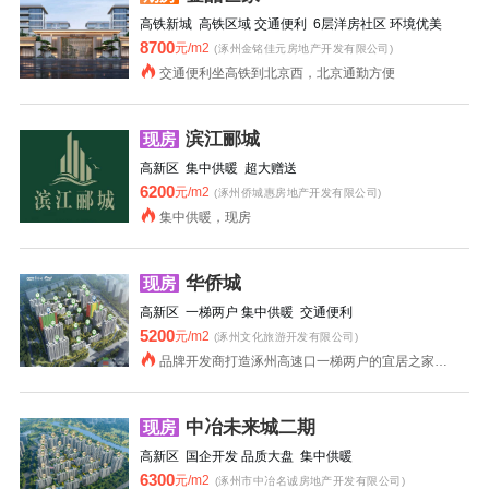
高铁新城 高铁区域 交通便利 6层洋房社区 环境优美
8700
元/m2
(涿州金铭佳元房地产开发有限公司)
交通便利坐高铁到北京西，北京通勤方便
滨江郦城
现房
高新区 集中供暖 超大赠送
6200
元/m2
(涿州侨城惠房地产开发有限公司)
集中供暖，现房
华侨城
现房
高新区 一梯两户 集中供暖 交通便利
5200
元/m2
(涿州文化旅游开发有限公司)
品牌开发商打造涿州高速口一梯两户的宜居之家，集中供暖更舒适。
中冶未来城二期
现房
高新区 国企开发 品质大盘 集中供暖
6300
元/m2
(涿州市中冶名诚房地产开发有限公司)