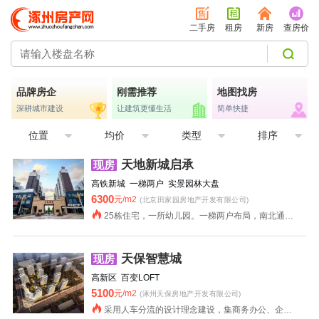
二手房
租房
新房
查房价
品牌房企
刚需推荐
地图找房
深耕城市建设
让建筑更懂生活
简单快捷
位置
均价
类型
排序
天地新城启承
现房
高铁新城 一梯两户 实景园林大盘
6300
元/m2
(北京田家园房地产开发有限公司)
25栋住宅，一所幼儿园。一梯两户布局，南北通透，格局好，公摊小，实用，舒适度高；社区园采用坡地园林，35%绿化率，环境优美。
天保智慧城
现房
高新区 百变LOFT
5100
元/m2
(涿州天保房地产开发有限公司)
采用人车分流的设计理念建设，集商务办公、企业总部办公、商业、微影吧、餐饮、会议于一体。项目共分两期开发，一期为3至7号楼外加部分商业，其余楼栋为二期建设。