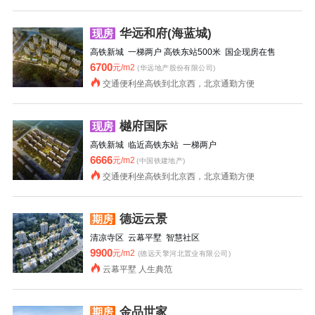
华远和府(海蓝城)
现房
高铁新城 一梯两户 高铁东站500米 国企现房在售
6700
元/m2
(华远地产股份有限公司)
交通便利坐高铁到北京西，北京通勤方便
樾府国际
现房
高铁新城 临近高铁东站 一梯两户
6666
元/m2
(中国铁建地产)
交通便利坐高铁到北京西，北京通勤方便
德远云景
期房
清凉寺区 云幕平墅 智慧社区
9900
元/m2
(德远天擎河北置业有限公司)
云幕平墅 人生典范
金品世家
期房