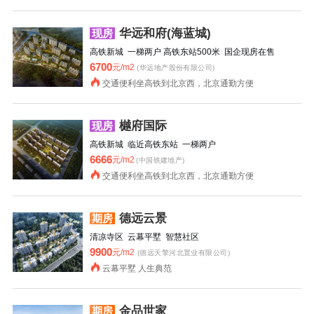
华远和府(海蓝城)
现房
高铁新城 一梯两户 高铁东站500米 国企现房在售
6700
元/m2
(华远地产股份有限公司)
交通便利坐高铁到北京西，北京通勤方便
樾府国际
现房
高铁新城 临近高铁东站 一梯两户
6666
元/m2
(中国铁建地产)
交通便利坐高铁到北京西，北京通勤方便
德远云景
期房
清凉寺区 云幕平墅 智慧社区
9900
元/m2
(德远天擎河北置业有限公司)
云幕平墅 人生典范
金品世家
期房