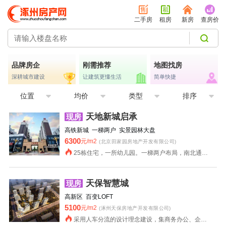
二手房
租房
新房
查房价
品牌房企
刚需推荐
地图找房
深耕城市建设
让建筑更懂生活
简单快捷
位置
均价
类型
排序
天地新城启承
现房
高铁新城 一梯两户 实景园林大盘
6300
元/m2
(北京田家园房地产开发有限公司)
25栋住宅，一所幼儿园。一梯两户布局，南北通透，格局好，公摊小，实用，舒适度高；社区园采用坡地园林，35%绿化率，环境优美。
天保智慧城
现房
高新区 百变LOFT
5100
元/m2
(涿州天保房地产开发有限公司)
采用人车分流的设计理念建设，集商务办公、企业总部办公、商业、微影吧、餐饮、会议于一体。项目共分两期开发，一期为3至7号楼外加部分商业，其余楼栋为二期建设。