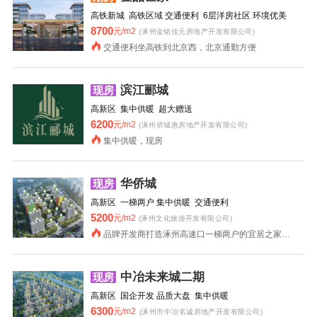
高铁新城 高铁区域 交通便利 6层洋房社区 环境优美
8700
元/m2
(涿州金铭佳元房地产开发有限公司)
交通便利坐高铁到北京西，北京通勤方便
滨江郦城
现房
高新区 集中供暖 超大赠送
6200
元/m2
(涿州侨城惠房地产开发有限公司)
集中供暖，现房
华侨城
现房
高新区 一梯两户 集中供暖 交通便利
5200
元/m2
(涿州文化旅游开发有限公司)
品牌开发商打造涿州高速口一梯两户的宜居之家，集中供暖更舒适。
中冶未来城二期
现房
高新区 国企开发 品质大盘 集中供暖
6300
元/m2
(涿州市中冶名诚房地产开发有限公司)